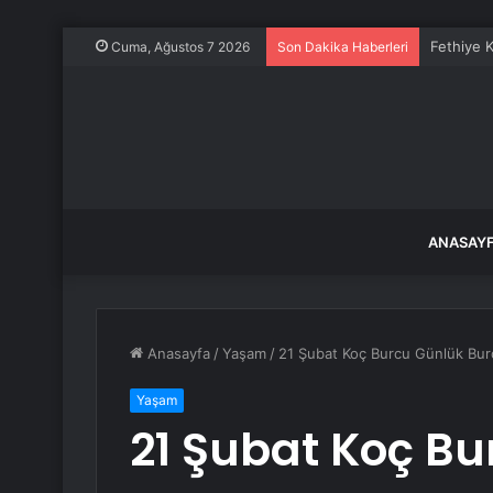
Fethiye K
Cuma, Ağustos 7 2026
Son Dakika Haberleri
ANASAY
Anasayfa
/
Yaşam
/
21 Şubat Koç Burcu Günlük Bu
Yaşam
21 Şubat Koç Bu