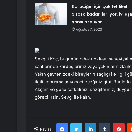
Karaciğer için çok tehlikeli:
Siroza kadar ilerliyor, iyile
şansı azalıyor
Ağustos 7, 2026
Sevgili Koç, bugünün odak noktası maneviyatın, 
saatlerinde kardeşleriniz veya yakınlarınızla ile
Yakın çevrenizdeki bireylerin sağlığı ile ilgili g
ilgili konuşmalar yapabileceğiniz gibi. Bunlarla i
Akşam ve gece şefkatiniz, sezgileriniz, duygusal
görebilirsin. Sevgi ile kalın.
Facebook
Twitter
LinkedIn
Tumblr
Pint
Paylaş