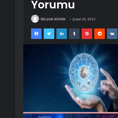
Yorumu
SELÇUK GÜVEN
Şubat 20, 2023
Facebook
Twitter
LinkedIn
Tumblr
Pinterest
Reddit