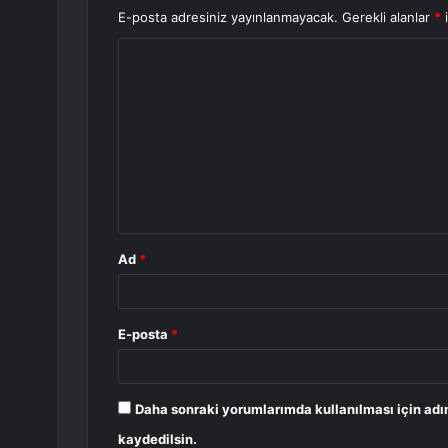
E-posta adresiniz yayınlanmayacak.
Gerekli alanlar
*
i
Y
o
r
u
m
*
Ad
*
E-posta
*
Daha sonraki yorumlarımda kullanılması için adı
kaydedilsin.