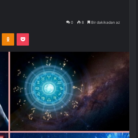
0
8
Bir dakikadan az
VKontakte
Odnoklassniki
Pocket