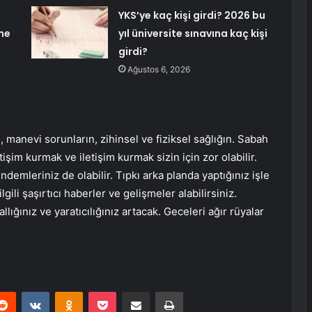
YKS’ye kaç kişi girdi? 2026 bu
şme
yıl üniversite sınavına kaç kişi
girdi?
Ağustos 6, 2026
manevi sorunların, zihinsel ve fiziksel sağlığın. Sabah
tişim kurmak ve iletişim kurmak sizin için zor olabilir.
ündemleriniz de olabilir. Tıpkı arka planda yaptığınız işle
lgili şaşırtıcı haberler ve gelişmeler alabilirsiniz.
lığınız ve yaratıcılığınız artacak. Geceleri ağır rüyalar
erest
Reddit
VKontakte
Odnoklassniki
Pocket
E-Posta ile paylaş
Yazdır