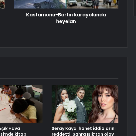
Kastamonu-Bartın karayolunda
heyelan
Açık Hava
Seray Kaya ihanet iddialarını
i’nde kitap
reddetti: Sahra Işık’tan olay