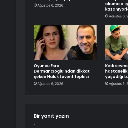
okuma alış
Ağustos 6, 2026
kazanıyorl
Ağustos 6, 
Oyuncu Esra
Kedi sevme
Dermancıoğlu’ndan dikkat
hastanelik
çeken Haluk Levent tepkisi
yaşadığı ta
Ağustos 6, 2026
Ağustos 5, 
Bir yanıt yazın