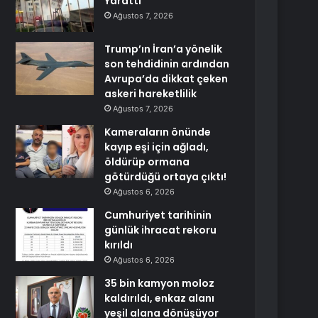
Yarattı
Ağustos 7, 2026
Trump’ın İran’a yönelik
son tehdidinin ardından
Avrupa’da dikkat çeken
askeri hareketlilik
Ağustos 7, 2026
Kameraların önünde
kayıp eşi için ağladı,
öldürüp ormana
götürdüğü ortaya çıktı!
Ağustos 6, 2026
Cumhuriyet tarihinin
günlük ihracat rekoru
kırıldı
Ağustos 6, 2026
35 bin kamyon moloz
kaldırıldı, enkaz alanı
yeşil alana dönüşüyor