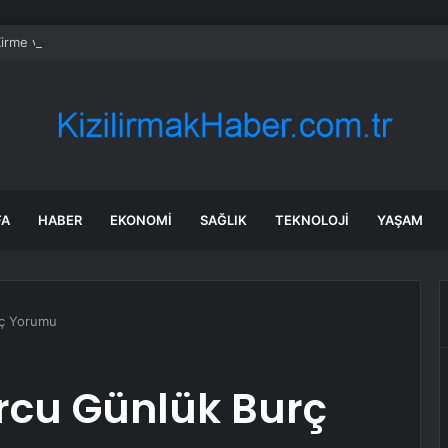
irme ve Kozağaç içme suyu hatları yenileniyor
FA
HABER
EKONOMI
SAĞLIK
TEKNOLOJI
YAŞAM
rç Yorumu
rcu Günlük Burç