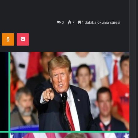
0
7
1 dakika okuma süresi
VKontakte
Odnoklassniki
Pocket