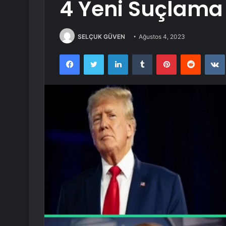
4 Yeni Suçlama
SELÇUK GÜVEN
Ağustos 4, 2023
Facebook
Twitter
LinkedIn
Tumblr
Pinterest
Reddit