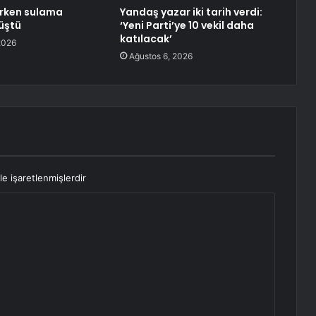
erken sulama
Yandaş yazar iki tarih verdi:
üştü
‘Yeni Parti’ye 10 vekil daha
katılacak’
2026
Ağustos 6, 2026
le işaretlenmişlerdir