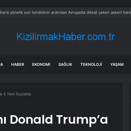
ın önünde kayıp eşi için ağladı, öldürüp ormana götürdüğü ortaya çıktı!
FA
HABER
EKONOMI
SAĞLIK
TEKNOLOJI
YAŞAM
a 4 Yeni Suçlama
nı Donald Trump’a