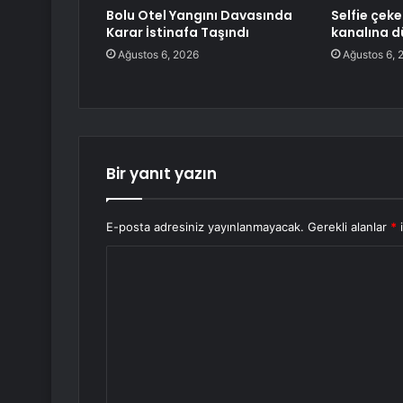
Bolu Otel Yangını Davasında
Selfie çek
Karar İstinafa Taşındı
kanalına d
Ağustos 6, 2026
Ağustos 6, 
Bir yanıt yazın
E-posta adresiniz yayınlanmayacak.
Gerekli alanlar
*
i
Y
o
r
u
m
*