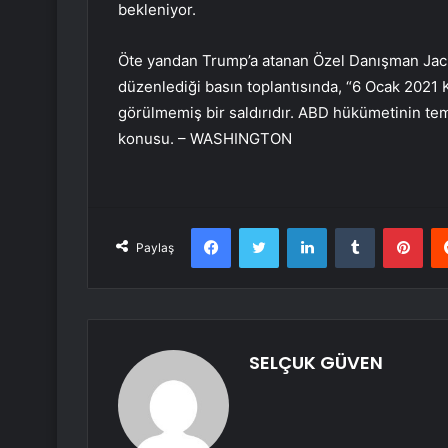
bekleniyor.
Öte yandan Trump’a atanan Özel Danışman Jack 
düzenlediği basın toplantısında, “6 Ocak 2021
görülmemiş bir saldırıdır. ABD hükümetinin tem
konusu. – WASHINGTON
Facebook
Twitter
LinkedIn
Tumblr
Pint
Paylaş
SELÇUK GÜVEN