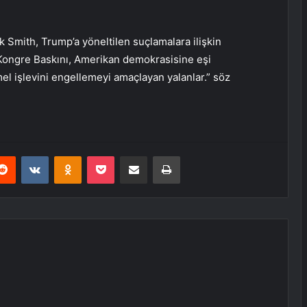
Smith, Trump’a yöneltilen suçlamalara ilişkin
 Kongre Baskını, Amerikan demokrasisine eşi
el işlevini engellemeyi amaçlayan yalanlar.” söz
erest
Reddit
VKontakte
Odnoklassniki
Pocket
E-Posta ile paylaş
Yazdır