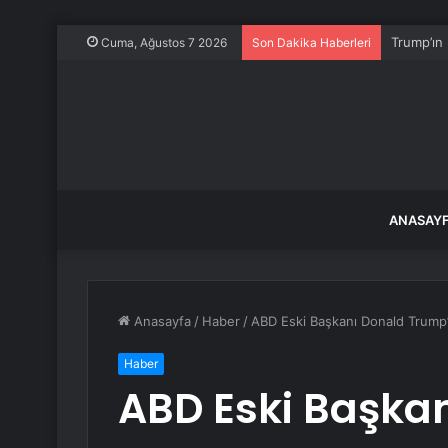
Kameralar
Cuma, Ağustos 7 2026
Son Dakika Haberleri
ANASAY
Anasayfa
/
Haber
/
ABD Eski Başkanı Donald Trump’
Haber
ABD Eski Başka