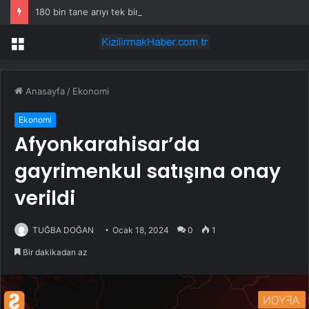
180 bin tane arıyı tek bir amaç doğaya saldılar
Menü
Anasayfa
/
Ekonomi
Ekonomi
Afyonkarahisar’da
gayrimenkul satışına onay
verildi
TUĞBA DOĞAN
Ocak 18, 2024
0
1
Bir dakikadan az