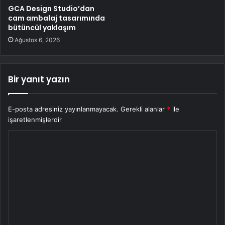
GCA Design Studio’dan
cam ambalaj tasarımında
bütüncül yaklaşım
Ağustos 6, 2026
Bir yanıt yazın
E-posta adresiniz yayınlanmayacak.
Gerekli alanlar
*
ile
işaretlenmişlerdir
Y
o
r
u
m
*