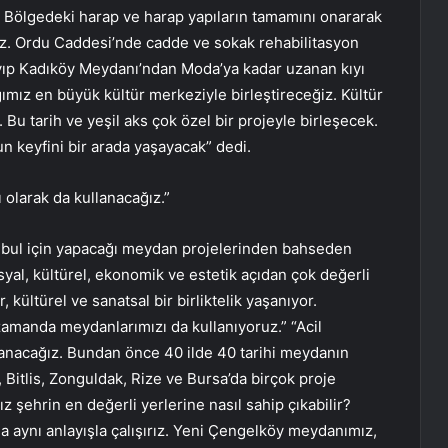
z. Bölgedeki harap ve harap yapıların tamamını onararak
ğız. Ordu Caddesi’nde cadde ve sokak rehabilitasyon
ayıp Kadıköy Meydanı’ndan Moda’ya kadar uzanan kıyı
mız en büyük kültür merkeziyle birleştireceğiz. Kültür
. Bu tarih ve yeşil aks çok özel bir projeyle birleşecek.
un keyfini bir arada yaşayacak” dedi.
 olarak da kullanacağız.”
tanbul için yapacağı meydan projelerinden bahseden
al, kültürel, ekonomik ve estetik açıdan çok değerli
, kültürel ve sanatsal bir birliktelik yaşanıyor.
amanda meydanlarımızı da kullanıyoruz.” “Acil
lanacağız. Bundan önce 40 ilde 40 tarihi meydanın
 Bitlis, Zonguldak, Rize ve Bursa’da birçok proje
z şehrin en değerli yerlerine nasıl sahip çıkabilir?
 aynı anlayışla çalışırız. Yeni Çengelköy meydanımız,