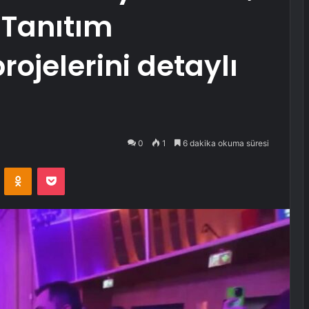
 Tanıtım
rojelerini detaylı
0
1
6 dakika okuma süresi
VKontakte
Odnoklassniki
Pocket