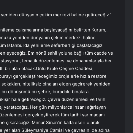
’u yeniden dünyanın çekim merkezi haline getireceğiz.”
nileme çalışmalarına başlayacağını belirten Kurum,
l’umuzu yeniden dünyanın çekim merkezi haline
tüm İstanbul’da yenileme seferberliği başlatacağız.
zenleyeceğiz. Eminönü sahil yoluna bağlı tüm cadde ve
 istasyonu, tematik düzenlemesi ve donanımlarıyla her
tli bir alan olacak.Ünlü Kıble Çeşme Caddesi,
burayı gerçekleştireceğimiz projelerle hızla restore
 sokakları, niteliksiz binaları elden geçirerek yeniden
ak bu dönüşümü bu şehre, buradaki binalara,
a yakışır hale getireceğiz. Çevre düzenlemesi ve tarihi
j yaratacağız. Her gün milyonlarca insanı ağırlayan
üzenlemesi gerçekleştirerek tüm tarihi yarımadanı
e çıkaracağız. Mimar Sinan’ın kalfa eseri olarak
de yer alan Süleymaniye Camisi ve çevresini de adına