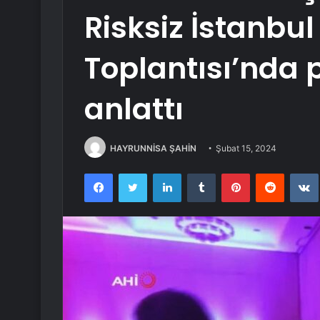
Risksiz İstanbul
Toplantısı’nda p
anlattı
HAYRUNNİSA ŞAHİN
Şubat 15, 2024
Facebook
Twitter
LinkedIn
Tumblr
Pinterest
Reddit