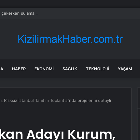
e çekerken sulama kanalına düştü
FA
HABER
EKONOMI
SAĞLIK
TEKNOLOJI
YAŞAM
 Risksiz İstanbul Tanıtım Toplantısı’nda projelerini detaylı
şkan Adayı Kurum,