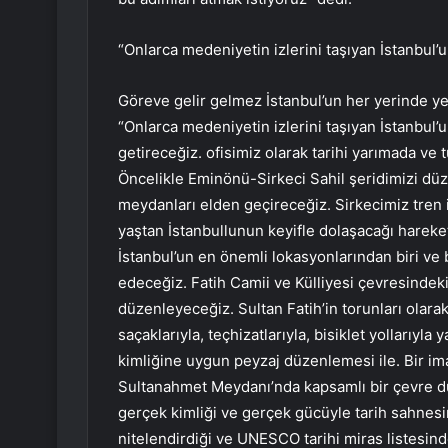
“Onlarca medeniyetin izlerini taşıyan İstanbul
Göreve gelir gelmez İstanbul’un her yerinde ye
“Onlarca medeniyetin izlerini taşıyan İstanbu
getireceğiz. ofisimiz olarak tarihi yarımada ve 
Öncelikle Eminönü-Sirkeci Sahil şeridimizi dü
meydanları elden geçireceğiz. Sirkecimiz tren
yaştan İstanbullunun keyifle dolaşacağı hareke
İstanbul’un en önemli lokasyonlarından biri ve 
edeceğiz. Fatih Camii ve Külliyesi çevresindeki
düzenleyeceğiz. Sultan Fatih’in torunları olar
saçaklarıyla, teçhizatlarıyla, bisiklet yollarıyl
kimliğine uygun peyzaj düzenlemesi ile. Bir ima
Sultanahmet Meydanı’nda kapsamlı bir çevre d
gerçek kimliği ve gerçek gücüyle tarih sahnesin
nitelendirdiği ve UNESCO tarihi miras listesin