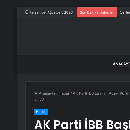
Selfi
Perşembe, Ağustos 6 2026
Son Dakika Haberleri
ANASAY
Anasayfa
/
Haber
/
AK Parti İBB Başkan Adayı Kurum,
anlattı
Haber
AK Parti İBB Ba