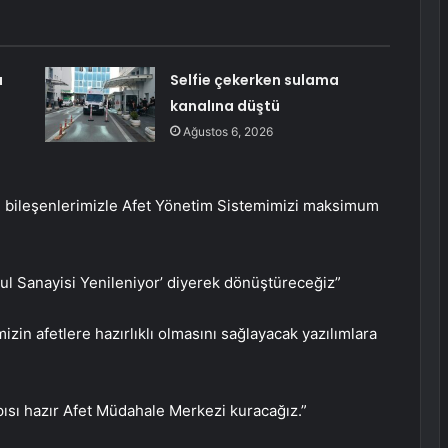
a
Selfie çekerken sulama
kanalına düştü
Ağustos 6, 2026
ım bileşenlerimizle Afet Yönetim Sistemimizi maksimum
bul Sanayisi Yenileniyor’ diyerek dönüştüreceğiz”
mizin afetlere hazırlıklı olmasını sağlayacak yazılımlara
apısı hazır Afet Müdahale Merkezi kuracağız.”