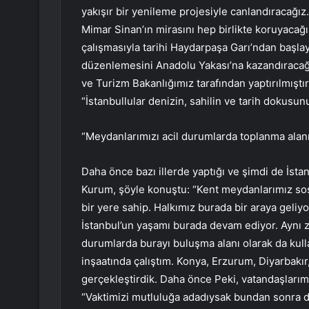
yakışır bir yenileme projesiyle canlandıracağı
Mimar Sinan’ın mirasını hep birlikte koruyaca
çalışmasıyla tarihi Haydarpaşa Garı’ndan başl
düzenlemesini Anadolu Yakası’na kazandıracağı
ve Turizm Bakanlığımız tarafından yaptırılmıştır
“İstanbullular denizin, sahilin ve tarih dokusun
“Meydanlarımızı acil durumlarda toplanma alanı
Daha önce bazı illerde yaptığı ve şimdi de İs
Kurum, şöyle konuştu: “Kent meydanlarımız sosy
bir yere sahip. Halkımız burada bir araya geliyor
İstanbul’un yaşamı burada devam ediyor. Aynı z
durumlarda burayı buluşma alanı olarak da kul
inşaatında çalıştım. Konya, Erzurum, Diyarbakır,
gerçekleştirdik. Daha önce Peki, vatandaşlarımı
“Vaktimizi mutluluğa adadıysak bundan sonra da