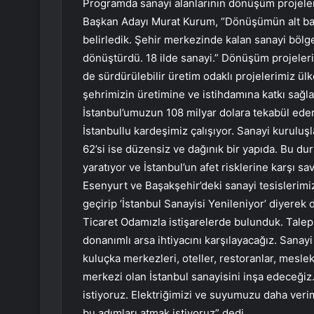
Programda sanayi alanlarının dönüşüm projeler
Başkan Adayı Murat Kurum, “Dönüşümün alt başl
belirledik. Şehir merkezinde kalan sanayi bölg
dönüştürdü. 18 ilde sanayi.” Dönüşüm projeleri 
de sürdürülebilir üretim odaklı projelerimiz ülk
şehrimizin üretimine ve istihdamına katkı sağlad
İstanbul’umuzun 108 milyar dolara tekabül eden
İstanbullu kardeşimiz çalışıyor. Sanayi kurulu
62’si ise düzensiz ve dağınık bir yapıda. Bu durum
yaratıyor ve İstanbul’un afet risklerine karşı 
Esenyurt ve Başakşehir’deki sanayi tesislerimi
geçirip ‘İstanbul Sanayisi Yenileniyor’ diyerek
Ticaret Odamızla istişarelerde bulunduk. Talep e
donanımlı arsa ihtiyacını karşılayacağız. Sanayi
kuluçka merkezleri, oteller, restoranlar, mesleki
merkezi olan İstanbul sanayisini inşa edeceği
istiyoruz. Elektriğimizi ve suyumuzu daha veri
bu adımları atmak istiyoruz” dedi.