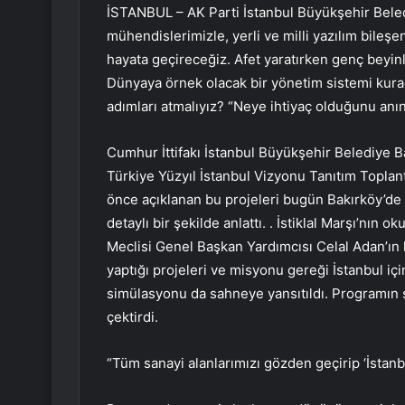
İSTANBUL – AK Parti İstanbul Büyükşehir Bele
mühendislerimizle, yerli ve milli yazılım bile
hayata geçireceğiz. Afet yaratırken genç beyin
Dünyaya örnek olacak bir yönetim sistemi kur
adımları atmalıyız? “Neye ihtiyaç olduğunu anın
Cumhur İttifakı İstanbul Büyükşehir Belediye B
Türkiye Yüzyıl İstanbul Vizyonu Tanıtım Toplantı
önce açıklanan bu projeleri bugün Bakırköy’de 
detaylı bir şekilde anlattı. . İstiklal Marşı’nı
Meclisi Genel Başkan Yardımcısı Celal Adan’ın
yaptığı projeleri ve misyonu gereği İstanbul içi
simülasyonu da sahneye yansıtıldı. Programın
çektirdi.
“Tüm sanayi alanlarımızı gözden geçirip ‘İstan