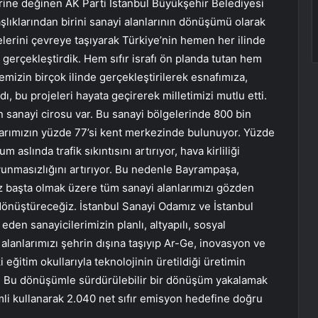
ine değinen AK Parti İstanbul Büyükşehir Belediyesi
ıklarından birini sanayi alanlarının dönüşümü olarak
elerini çevreye taşıyarak Türkiye’nin hemen her ilinde
gerçekleştirdik. Hem sıfır israfı ön planda tutan hem
emizin birçok ilinde gerçekleştirilerek esnafımıza,
ı, bu projeleri hayata geçirerek milletimizi mutlu etti.
 sanayi cirosu var. Bu sanayi bölgelerinde 800 bin
şlarımızın yüzde 77’si kent merkezinde bulunuyor. Yüzde
 aslında trafik sıkıntısını artırıyor, hava kirliliği
savunmasızlığını artırıyor. Bu nedenle Bayrampaşa,
z başta olmak üzere tüm sanayi alanlarımızı gözden
 dönüştüreceğiz. İstanbul Sanayi Odamız ve İstanbul
den sanayicilerimizin planlı, altyapılı, sosyal
 alanlarımızı şehrin dışına taşıyıp Ar-Ge, inovasyon ve
 eğitim okullarıyla teknolojinin üretildiği üretimin
z. Bu dönüşümle sürdürülebilir bir dönüşüm yakalamak
mli kullanarak 2.040 net sıfır emisyon hedefine doğru