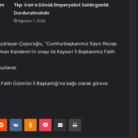
am
Tkp: İran’a Dönük Emperyalist Saldırganlık
Durdurulmalıdır
Ağustos 7, 2026
 açıklayan Çopuroğlu, “Cumhurbaşkanımız Sayın Recep
kan Kandemir’in onayı ile Kayseri İl Başkanımız Fatih
kullandı.
, Fatih Üzüm’ün İl Başkanlığı’na bağlı olarak göreve
erest
Reddit
VKontakte
Odnoklassniki
Pocket
E-Posta ile paylaş
Yazdır