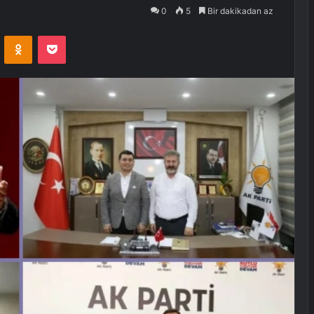
0
5
Bir dakikadan az
VKontakte
Odnoklassniki
Pocket