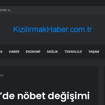
irme ve Kozağaç içme suyu hatları yenileniyor
FA
HABER
EKONOMI
SAĞLIK
TEKNOLOJI
YAŞAM
imi
i’de nöbet değişimi