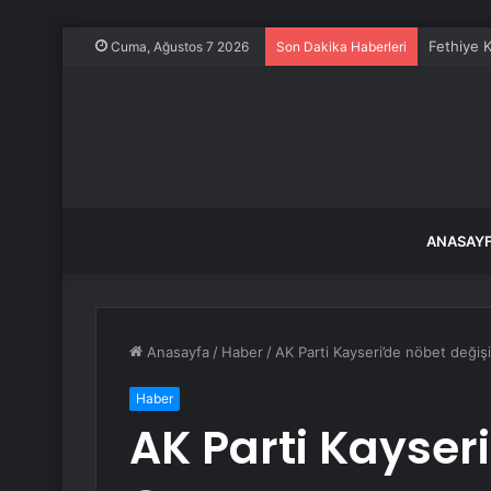
Fethiye K
Cuma, Ağustos 7 2026
Son Dakika Haberleri
ANASAY
Anasayfa
/
Haber
/
AK Parti Kayseri’de nöbet değiş
Haber
AK Parti Kayser