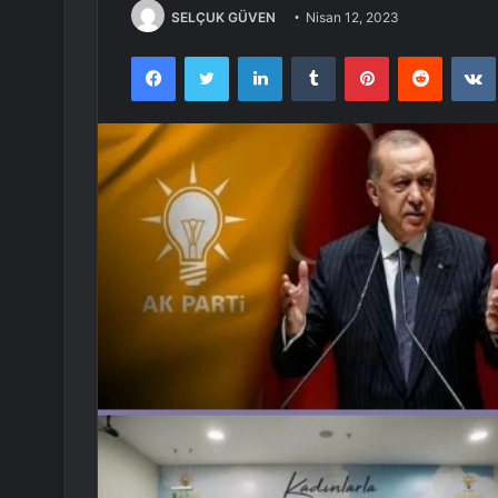
SELÇUK GÜVEN
Nisan 12, 2023
Facebook
Twitter
LinkedIn
Tumblr
Pinterest
Reddit