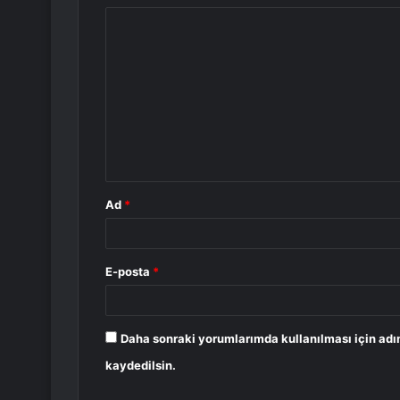
Y
o
r
u
m
*
Ad
*
E-posta
*
Daha sonraki yorumlarımda kullanılması için adı
kaydedilsin.