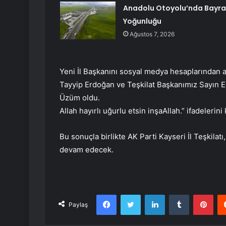
Anadolu Otoyolu’nda Bayr
Yoğunluğu
Ağustos 7, 2026
Yeni İl Başkanını sosyal medya hesaplarından
Tayyip Erdoğan ve Teşkilat Başkanımız Sayın Er
Üzüm oldu.
Allah hayırlı uğurlu etsin inşaAllah.” ifadelerini 
Bu sonuçla birlikte AK Parti Kayseri İl Teşkilatı
devam edecek.
Facebook
Twitter
LinkedIn
Tumblr
Pint
Paylaş