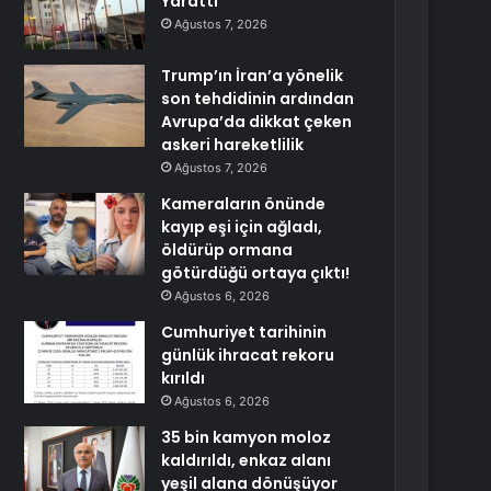
Yarattı
Ağustos 7, 2026
Trump’ın İran’a yönelik
son tehdidinin ardından
Avrupa’da dikkat çeken
askeri hareketlilik
Ağustos 7, 2026
Kameraların önünde
kayıp eşi için ağladı,
öldürüp ormana
götürdüğü ortaya çıktı!
Ağustos 6, 2026
Cumhuriyet tarihinin
günlük ihracat rekoru
kırıldı
Ağustos 6, 2026
35 bin kamyon moloz
kaldırıldı, enkaz alanı
yeşil alana dönüşüyor