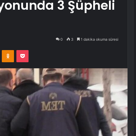
yonunda 3 Şüpheli
0
3
1 dakika okuma süresi
VKontakte
Odnoklassniki
Pocket