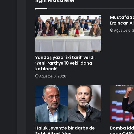
Mustafa Sa
Erzincan A
Ağustos 6, 
Yandaş yazar iki tarih verdi:
‘Yeni Parti’ye 10 vekil daha
katılacak’
Ağustos 6, 2026
Haluk Levent’e bir darbe de
Bomba iddi
Fatih Altaylı’dan
yarın CHP’