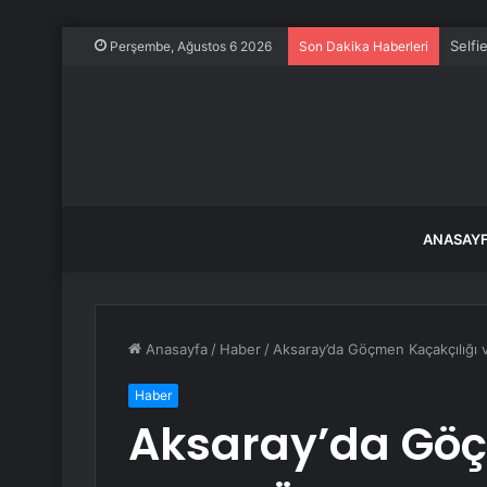
Selfi
Perşembe, Ağustos 6 2026
Son Dakika Haberleri
ANASAY
Anasayfa
/
Haber
/
Aksaray’da Göçmen Kaçakçılığı 
Haber
Aksaray’da Göç