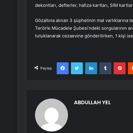
dekontları, defterler, hafıza kartları, SIM kartla
Gözaltına alınan 3 şüphelinin mal varlıklarına 
Terörle Mücadele Şubesi’ndeki sorgularının ard
tutuklanarak cezaevine gönderilirken, 1 kişi ise
Facebook
Twitter
LinkedIn
Tumblr
Pint
Paylaş
ABDULLAH YEL