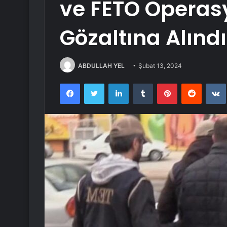
ve FETÖ Operas
Gözaltına Alındı
ABDULLAH YEL
Şubat 13, 2024
Facebook
Twitter
LinkedIn
Tumblr
Pinterest
Reddit