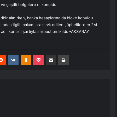
r ve çeşitli belgelere el konuldu.
tedbir alınırken, banka hesaplarına da bloke konuldu.
ından ilgili makamlara sevk edilen şüphelilerden 2’si
 adli kontrol şartıyla serbest bırakıldı. -AKSARAY
erest
Reddit
VKontakte
Odnoklassniki
Pocket
E-Posta ile paylaş
Yazdır