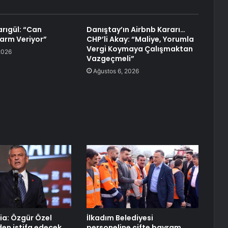
rıgül: “Can
Danıştay’ın Airbnb Kararı…
larm Veriyor”
CHP’li Akay: “Maliye, Yorumla
Vergi Koymaya Çalışmaktan
2026
Vazgeçmeli”
Ağustos 6, 2026
a: Özgür Özel
İlkadım Belediyesi
den istifa edecek
personeline çifte bayram