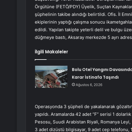
Örgütüne (FETÖ/PDY) Üyelik, Suçtan Kaynaklan
şüphelinin takibe alındığı belirtildi. Ofis. İl
ekiplerinin yaptığı çalışma sonucu ikametgahları 
edildi. Yapılan takipte yeterli delil ve bulgu 
düğmeye bastı, Aksaray merkezde 5 ayrı adres
İlgili Makaleler
Bolu Otel Yangını Davasınd
Karar İstinafa Taşındı
Ağustos 6, 2026
Operasyonda 3 şüpheli de yakalanarak gözaltına
yapıldı. Aramalarda 42 adet “F” serisi 1 dolarl
Pesosu, Suudi Arabistan Riyali, Romanya Leyi, 
3 adet dizüstü bilgisayar, 9 adet cep telefonu, 1