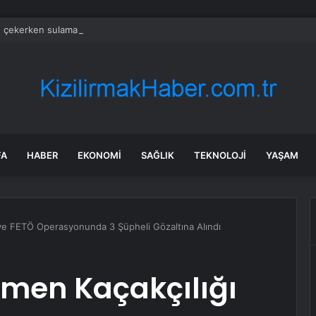
e çekerken sulama kanalına düştü
FA
HABER
EKONOMI
SAĞLIK
TEKNOLOJI
YAŞAM
ve FETÖ Operasyonunda 3 Şüpheli Gözaltına Alındı
men Kaçakçılığı