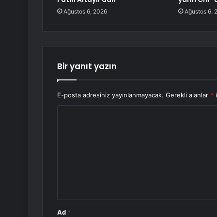
Ağustos 6, 2026
Ağustos 6, 
Bir yanıt yazın
E-posta adresiniz yayınlanmayacak.
Gerekli alanlar
*
i
Y
o
r
u
m
*
Ad
*