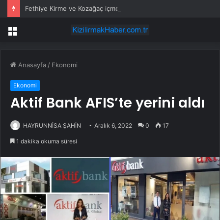
Fethiye Kirme ve Kozağaç içme suyu hatları yenileniyor
Menü
Anasayfa
/
Ekonomi
Ekonomi
Aktif Bank AFIS’te yerini aldı
HAYRUNNİSA ŞAHİN
Aralık 6, 2022
0
17
1 dakika okuma süresi