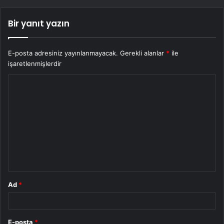
Bir yanıt yazın
E-posta adresiniz yayınlanmayacak.
Gerekli alanlar
*
ile
işaretlenmişlerdir
Y
o
r
u
m
*
Ad
*
E-posta
*