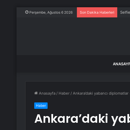
Selfi
Perşembe, Ağustos 6 2026
Son Dakika Haberleri
ANASAY
Anasayfa
/
Haber
/
Ankara’daki yabancı diplomatlar
Haber
Ankara’daki ya