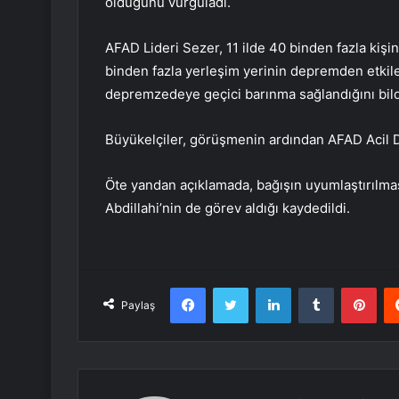
olduğunu vurguladı.
AFAD Lideri Sezer, 11 ilde 40 binden fazla kişin
binden fazla yerleşim yerinin depremden etkilen
depremzedeye geçici barınma sağlandığını bildi
Büyükelçiler, görüşmenin ardından AFAD Acil 
Öte yandan açıklamada, bağışın uyumlaştırılma
Abdillahi’nin de görev aldığı kaydedildi.
Facebook
Twitter
LinkedIn
Tumblr
Pint
Paylaş