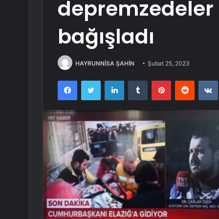
depremzedeler i
bağışladı
HAYRUNNİSA ŞAHİN
Şubat 25, 2023
Facebook
Twitter
LinkedIn
Tumblr
Pinterest
Reddit