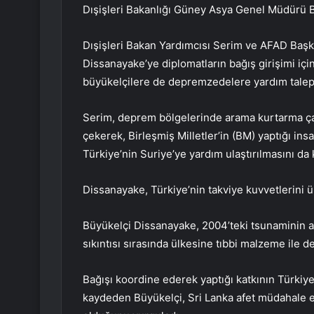
Dışişleri Bakanlığı Güney Asya Genel Müdürü B
Dışişleri Bakan Yardımcısı Serim ve AFAD Başk
Dissanayake’ye diplomatların bağış girişimi iç
büyükelçilere de depremzedelere yardım taleple
Serim, deprem bölgelerinde arama kurtarma çal
çekerek, Birleşmiş Milletler’in (BM) yaptığı insa
Türkiye’nin Suriye’ye yardım ulaştırılmasını da k
Dissanayake, Türkiye’nin takviye kuvvetlerini ül
Büyükelçi Dissanayake, 2004’teki tsunaminin ar
sıkıntısı sırasında ülkesine tıbbi malzeme ile d
Bağışı koordine ederek yaptığı katkının Türkiye
kaydeden Büyükelçi, Sri Lanka afet müdahale e