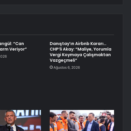
rıgül: “Can
Danıştay’ın Airbnb Kararı…
larm Veriyor”
CHP’li Akay: “Maliye, Yorumla
Vergi Koymaya Çalışmaktan
2026
Vazgeçmeli”
Ağustos 6, 2026