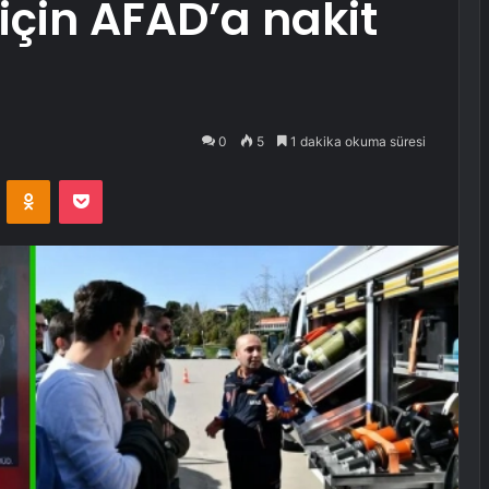
çin AFAD’a nakit
0
5
1 dakika okuma süresi
VKontakte
Odnoklassniki
Pocket