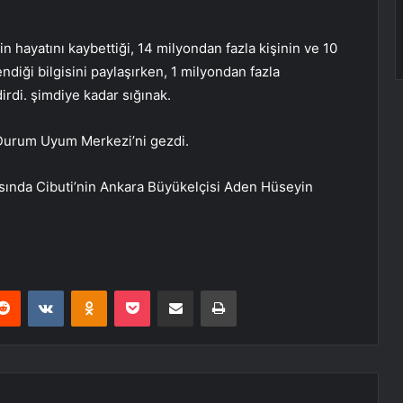
in hayatını kaybettiği, 14 milyondan fazla kişinin ve 10
diği bilgisini paylaşırken, 1 milyondan fazla
rdi. şimdiye kadar sığınak.
Durum Uyum Merkezi’ni gezdi.
sında Cibuti’nin Ankara Büyükelçisi Aden Hüseyin
erest
Reddit
VKontakte
Odnoklassniki
Pocket
E-Posta ile paylaş
Yazdır