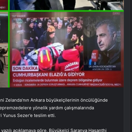
Yeni Zelanda’nın Ankara büyükelçilerinin öncülüğünde
 depremzedelere yönelik yardım çalışmalarında
i Yunus Sezer’e teslim etti.
n yazılı açıklamaya göre, Büyükelçi Saranya Hasanthi