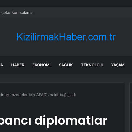
e çekerken sulama kanalına düştü
FA
HABER
EKONOMI
SAĞLIK
TEKNOLOJI
YAŞAM
 depremzedeler için AFAD’a nakit bağışladı
bancı diplomatlar