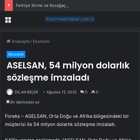
Fethiye Kirme ve Kozağaç içme suyu hatları yenileniyor
Menü
Anasayfa
/
Ekonomi
Ekonomi
ASELSAN, 54 milyon dolarlık
sözleşme imzaladı
DİLAN BİÇER
Ağustos 15, 2025
0
0
Bir dakikadan az
Foreks –
ASELSAN
, Orta Doğu ve Afrika bölgesindeki bir
müşterisi ile 54 milyon dolarlık sözleşme imzaladı.