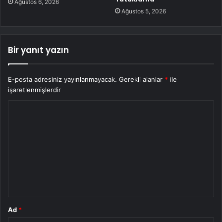
Ağustos 6, 2026
Ağustos 5, 2026
Bir yanıt yazın
E-posta adresiniz yayınlanmayacak.
Gerekli alanlar
*
ile
işaretlenmişlerdir
Y
o
r
u
m
*
Ad
*