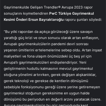
Gayrimenkulde Gelişen Trendler® Avrupa 2023 rapor
sonuçlarını kıymetlendiren
PwC Türkiye Gayrimenkul
Kesimi Önderi Ersun Bayraktaroğlu
raporu şunları söyledi:
“Bu yılki rapordan da açıkça görüleceği üzere savaşın
yarattığı güç krizi ve onun sonucu olarak artan enflasyon,
Avrupalı gayrimenkulcülerin pandemi devri sonrası
yeşeren ümitlerini ertelemelerine sebep oldu. Artan inşaat
maliyetleri ve fona ulaşım önümüzdeki üç beş yıl için
Avrupa’lı gayrimenkulcüleri endişelendiriyor. Yeni
geliştirmenin hudutlu kalmasının mevcut gayrimenkul
stoğuna yönelimi artırırken, gerek değişen alışkanlıklar,
gerek teknoloji ve gerekse de kentlerin dönüşümü
sebebiyle fonksiyonunu gereği üzere yerine getiremeyen
gayrimenkul stoğunun gereksinime en uygun halde
dönüşümü bu periyodun en değerli arzını yaratacak üzere.
Avrupa gayrimenkulünün bu güç periyodunda kent