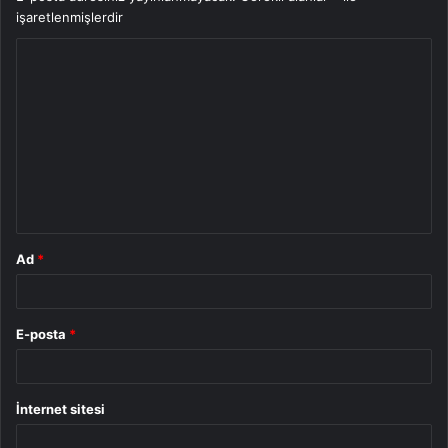
işaretlenmişlerdir
Y
o
r
u
m
*
Ad
*
E-posta
*
İnternet sitesi