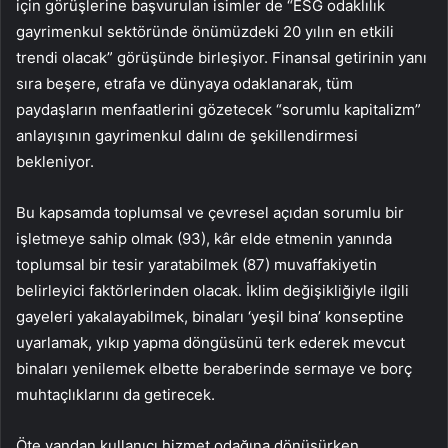
için görüşlerine başvurulan isimler de “ESG odaklılık
gayrimenkul sektöründe önümüzdeki 20 yılın en etkili
trendi olacak” görüşünde birleşiyor. Finansal getirinin yanı
sıra beşere, etrafa ve dünyaya odaklanarak, tüm
paydaşların menfaatlerini gözetecek “sorumlu kapitalizm”
anlayışının gayrimenkul dalını de şekillendirmesi
bekleniyor.
Bu kapsamda toplumsal ve çevresel açıdan sorumlu bir
işletmeye sahip olmak (93), kâr elde etmenin yanında
toplumsal bir tesir yaratabilmek (87) muvaffakiyetin
belirleyici faktörlerinden olacak. İklim değişikliğiyle ilgili
gayeleri yakalayabilmek, binaları ‘yeşil bina’ konseptine
uyarlamak, yıkıp yapma döngüsünü terk ederek mevcut
binaları yenilemek elbette beraberinde sermaye ve borç
muhtaçlıklarını da getirecek.
Öte yandan kullanıcı hizmet odağına dönüşürken