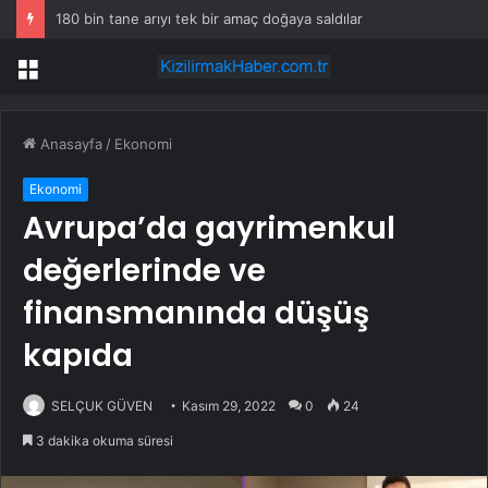
180 bin tane arıyı tek bir amaç doğaya saldılar
Menü
Anasayfa
/
Ekonomi
Ekonomi
Avrupa’da gayrimenkul
değerlerinde ve
finansmanında düşüş
kapıda
SELÇUK GÜVEN
Kasım 29, 2022
0
24
3 dakika okuma süresi