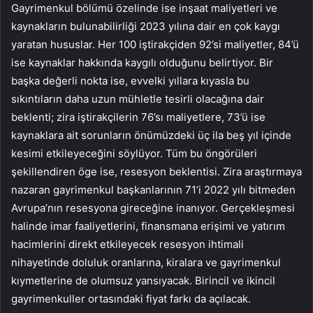
Gayrimenkul bölümü özelinde ise inşaat maliyetleri ve
kaynakların bulunabilirliği 2023 yılına dair en çok kaygı
yaratan hususlar. Her 100 iştirakçiden 92’si maliyetler, 84’ü
ise kaynaklar hakkında kaygılı olduğunu belirtiyor. Bir
başka değerli nokta ise, evvelki yıllara kıyasla bu
sıkıntıların daha uzun mühletle tesirli olacağına dair
beklenti; zira iştirakçilerin 76’sı maliyetlere, 73’ü ise
kaynaklara ait sorunların önümüzdeki üç ila beş yıl içinde
kesimi etkileyeceğini söylüyor. Tüm bu öngörüleri
şekillendiren öge ise, resesyon beklentisi. Zira araştırmaya
nazaran gayrimenkul başkanlarının 71’i 2022 yılı bitmeden
Avrupa’nın resesyona gireceğine inanıyor. Gerçekleşmesi
halinde imar faaliyetlerini, finansmana erişimi ve yatırım
hacimlerini direkt etkileyecek resesyon ihtimali
nihayetinde doluluk oranlarına, kiralara ve gayrimenkul
kıymetlerine de olumsuz yansıyacak. Birincil ve ikincil
gayrimenkuller ortasındaki fiyat farkı da açılacak.