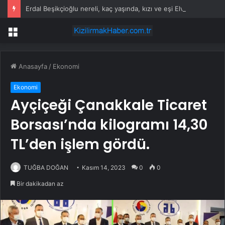
Erdal Beşikçioğlu nereli, kaç yaşında, kızı ve eşi Elvin Beşikçioğlu kimdir?
Menü
Anasayfa
/
Ekonomi
Ekonomi
Ayçiçeği Çanakkale Ticaret
Borsası’nda kilogramı 14,30
TL’den işlem gördü.
TUĞBA DOĞAN
Kasım 14, 2023
0
0
Bir dakikadan az