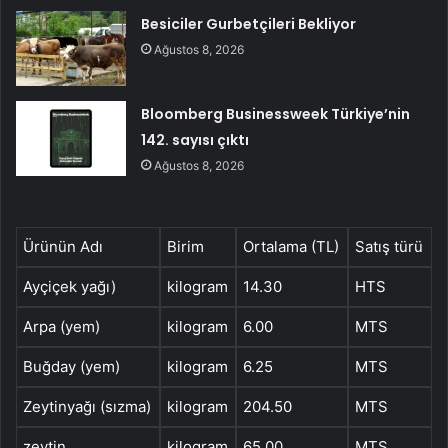
Besiciler Gurbetçileri Bekliyor
Ağustos 8, 2026
Bloomberg Businessweek Türkiye’nin
142. sayısı çıktı
Ağustos 8, 2026
Ürünün Adı
Birim
Ortalama (TL)
Satış türü
Ayçiçek yağı)
kilogram
14.30
HTS
Arpa (yem)
kilogram
6.00
MTS
Buğday (yem)
kilogram
6.25
MTS
Zeytinyağı (sızma)
kilogram
204.50
MTS
zeytin
kilogram
65.00
MTS