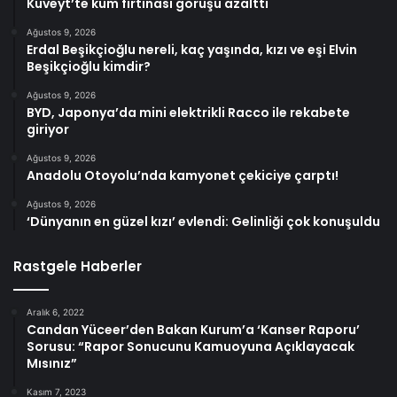
Kuveyt’te kum fırtınası görüşü azalttı
Ağustos 9, 2026
Erdal Beşikçioğlu nereli, kaç yaşında, kızı ve eşi Elvin
Beşikçioğlu kimdir?
Ağustos 9, 2026
BYD, Japonya’da mini elektrikli Racco ile rekabete
giriyor
Ağustos 9, 2026
Anadolu Otoyolu’nda kamyonet çekiciye çarptı!
Ağustos 9, 2026
‘Dünyanın en güzel kızı’ evlendi: Gelinliği çok konuşuldu
Rastgele Haberler
Aralık 6, 2022
Candan Yüceer’den Bakan Kurum’a ‘Kanser Raporu’
Sorusu: “Rapor Sonucunu Kamuoyuna Açıklayacak
Mısınız”
Kasım 7, 2023