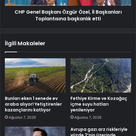
CHP Genel Başkanı Özgür Özel, İl Başkanları
Toplantısına başkanlık etti
İlgili Makaleler
Bunları eken 1 senede ev
Fethiye Kirme ve Kozağaç
araba alıyor! Yetiştirenler
içme suyu hatları
kazançlarını katlıyor
yenileniyor
Ağustos 7, 2026
Ağustos 7, 2026
Avrupa gazı arz riskleriyle
yüzde 2’nin üzerinde