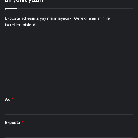
E-posta adresiniz yayınlanmayacak.
Gerekli alanlar
*
ile
işaretlenmişlerdir
Y
o
r
u
m
*
Ad
*
E-posta
*