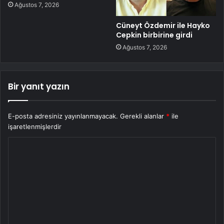
Ağustos 7, 2026
Cüneyt Özdemir ile Hayko
Cepkin birbirine girdi
Ağustos 7, 2026
Bir yanıt yazın
E-posta adresiniz yayınlanmayacak.
Gerekli alanlar
*
ile
işaretlenmişlerdir
Y
o
r
u
m
*