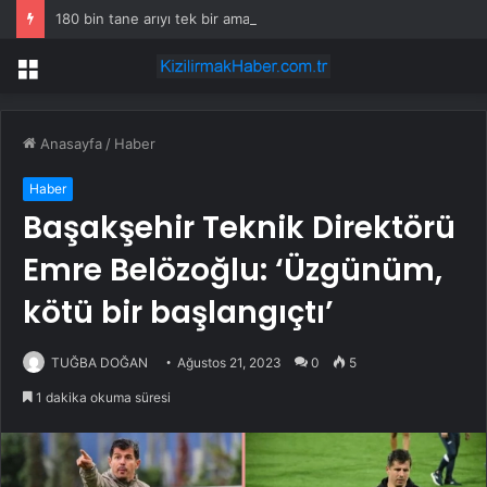
180 bin tane arıyı tek bir amaç doğaya saldılar
Menü
Anasayfa
/
Haber
Haber
Başakşehir Teknik Direktörü
Emre Belözoğlu: ‘Üzgünüm,
kötü bir başlangıçtı’
TUĞBA DOĞAN
Ağustos 21, 2023
0
5
1 dakika okuma süresi