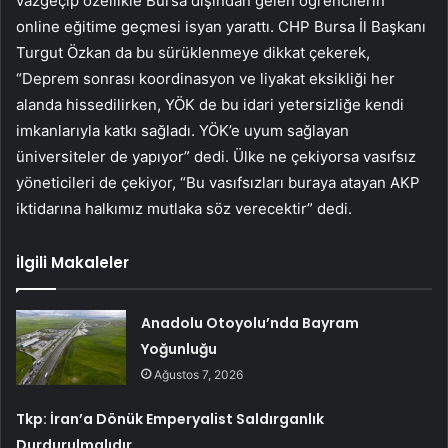
vazgeçip özellikle Bursa dışından gelen öğrencilerin
online eğitime geçmesi isyan yarattı. CHP Bursa İl Başkanı
Turgut Özkan da bu sürüklenmeye dikkat çekerek,
“Deprem sonrası koordinasyon ve liyakat eksikliği her
alanda hissedilirken, YÖK de bu idari yetersizliğe kendi
imkanlarıyla katkı sağladı. YÖK’e uyum sağlayan
üniversiteler de yapıyor” dedi. Ülke ne çekiyorsa vasıfsız
yöneticileri de çekiyor, “Bu vasıfsızları buraya atayan AKP
iktidarına halkımız mutlaka söz verecektir” dedi.
İlgili Makaleler
Anadolu Otoyolu’nda Bayram
Yoğunluğu
Ağustos 7, 2026
Tkp: İran’a Dönük Emperyalist Saldırganlık
Durdurulmalıdır