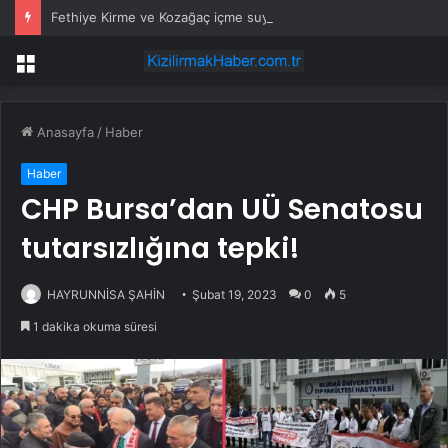
Fethiye Kirme ve Kozağaç içme suyu hatları yenileniyor
Menü
Anasayfa
/
Haber
Haber
CHP Bursa’dan UÜ Senatosu
tutarsızlığına tepki!
HAYRUNNİSA ŞAHİN
Şubat 19, 2023
0
5
1 dakika okuma süresi