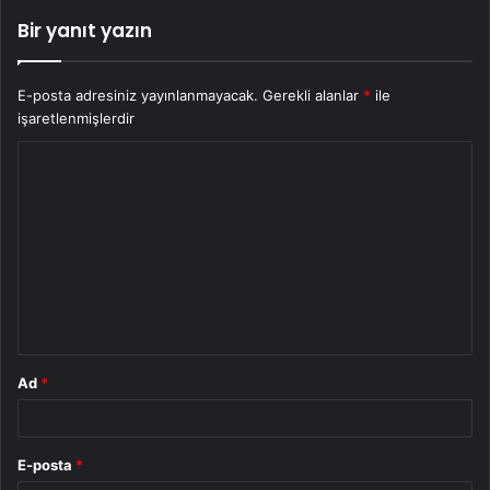
Bir yanıt yazın
E-posta adresiniz yayınlanmayacak.
Gerekli alanlar
*
ile
işaretlenmişlerdir
Y
o
r
u
m
*
Ad
*
E-posta
*