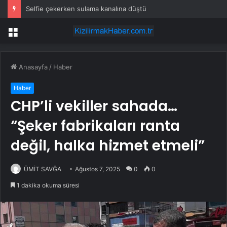
Selfie çekerken sulama kanalına düştü
Menü
Anasayfa
/
Haber
Haber
CHP’li vekiller sahada…
“Şeker fabrikaları ranta
değil, halka hizmet etmeli”
ÜMİT SAVĞA
Ağustos 7, 2025
0
0
1 dakika okuma süresi