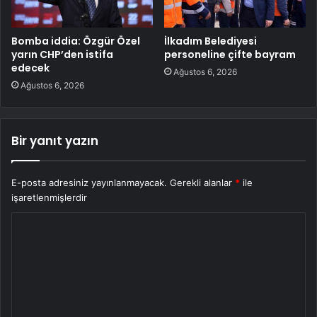
Bomba iddia: Özgür Özel
İlkadım Belediyesi
yarın CHP’den istifa
personeline çifte bayram
edecek
Ağustos 6, 2026
Ağustos 6, 2026
Bir yanıt yazın
E-posta adresiniz yayınlanmayacak.
Gerekli alanlar
*
ile
işaretlenmişlerdir
Y
o
r
u
m