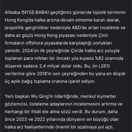
Alibaba (NYSE:BABA) geçtiğimiz günlerde lojistik biriminin
Hong Kong’da halka arzına devam etmeme kararı alarak,
jeopolitik gerginlikler nedeniyle ABD’de artan inceleme ve
daha az güçlü Hong Kong piyasası nedeniyle Çinli
firmaların offshore piyasalarda karşılaştığı zorlukları
yansıttı. 2024’ün ilk çeyreğinde Çin’de halka arz yoluyla
toplanan para miktarı bir önceki yıla kıyasla %82 oranında
düşerek sadece 2,4 milyar dolar oldu. Bu, ön LSEG
verilerine göre 2018’in son çeyreğinden bu yana en düşük
üç aylık bağış toplama oranına işaret ediyor.
Yeni başkan Wu Qing’in liderliğinde, menkul kıymetler
gözlemcisi, listeleme adaylarının incelemesini artırma ve
herhangi bir ihlali ele alma sözü verdi. Bu durum, daha
önce 2023 ve 2022 yıllarında dünyanın en büyüğü olan
halka arz faaliyetlerinde önemli bir azalmaya yol açtı.