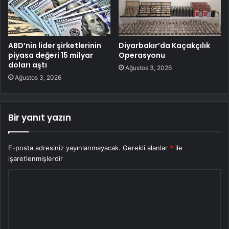
ABD’nin lider şirketlerinin
Diyarbakır’da Kaçakçılık
piyasa değeri 15 milyar
Operasyonu
doları aştı
Ağustos 3, 2026
Ağustos 3, 2026
Bir yanıt yazın
E-posta adresiniz yayınlanmayacak.
Gerekli alanlar
*
ile
işaretlenmişlerdir
Y
o
r
u