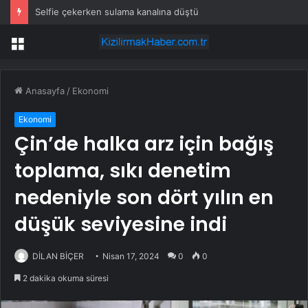
Selfie çekerken sulama kanalına düştü
Menü
Anasayfa
/
Ekonomi
Ekonomi
Çin’de halka arz için bağış
toplama, sıkı denetim
nedeniyle son dört yılın en
düşük seviyesine indi
DİLAN BİÇER
Nisan 17, 2024
0
0
2 dakika okuma süresi