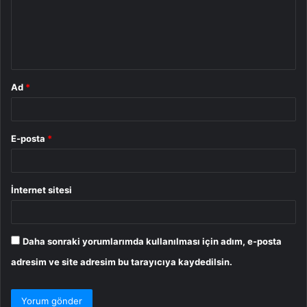
u
m
*
Ad
*
E-posta
*
İnternet sitesi
Daha sonraki yorumlarımda kullanılması için adım, e-posta
adresim ve site adresim bu tarayıcıya kaydedilsin.