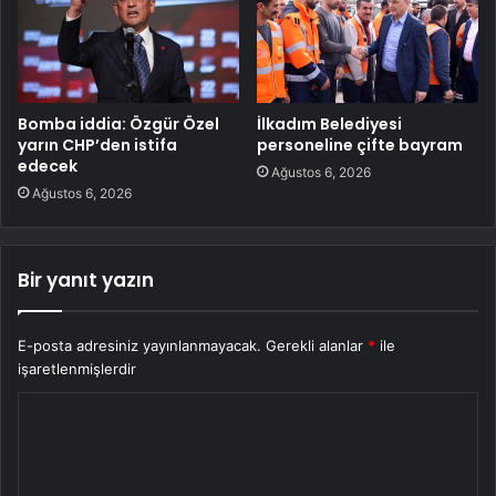
Bomba iddia: Özgür Özel
İlkadım Belediyesi
yarın CHP’den istifa
personeline çifte bayram
edecek
Ağustos 6, 2026
Ağustos 6, 2026
Bir yanıt yazın
E-posta adresiniz yayınlanmayacak.
Gerekli alanlar
*
ile
işaretlenmişlerdir
Y
o
r