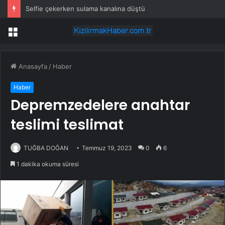
Selfie çekerken sulama kanalına düştü
Menü
Anasayfa
/
Haber
Haber
Depremzedelere anahtar
teslimi teslimat
TUĞBA DOĞAN
Temmuz 19, 2023
0
6
1 dakika okuma süresi