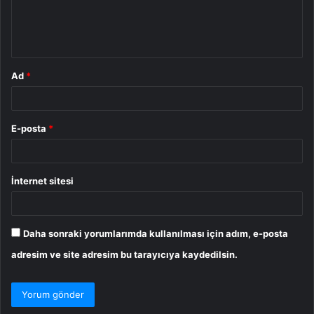
m
*
Ad
*
E-posta
*
İnternet sitesi
Daha sonraki yorumlarımda kullanılması için adım, e-posta
adresim ve site adresim bu tarayıcıya kaydedilsin.