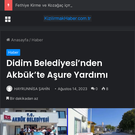
Fethiye Kirme ve Kozağaç içme suyu hatları yenileniyor
Menü
Anasayfa
/
Haber
Haber
Didim Belediyesi’nden
Akbük’te Aşure Yardımı
HAYRUNNİSA ŞAHİN
Ağustos 14, 2023
0
8
Bir dakikadan az