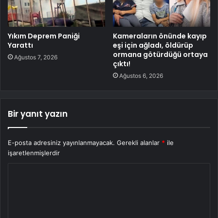
Yıkım Deprem Paniği
Kameraların önünde kayıp
Yarattı
eşi için ağladı, öldürüp
ormana götürdüğü ortaya
Ağustos 7, 2026
çıktı!
Ağustos 6, 2026
Bir yanıt yazın
E-posta adresiniz yayınlanmayacak.
Gerekli alanlar
*
ile
işaretlenmişlerdir
Y
o
r
u