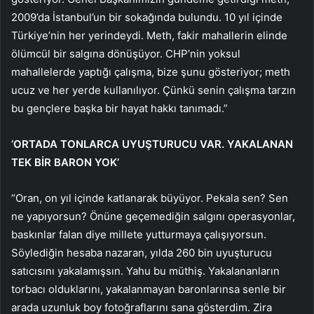
2009’da İstanbul’un bir sokağında bulundu. 10 yıl içinde
Türkiye’nin her yerindeydi. Meth, fakir mahallerin elinde
ölümcül bir salgına dönüşüyor. CHP’nin yoksul
mahallelerde yaptığı çalışma, bize şunu gösteriyor; meth
ucuz ve her yerde kullanılıyor. Çünkü senin çalışma tarzın
bu gençlere başka bir hayat hakkı tanımadı.”
‘ORTADA TONLARCA UYUŞTURUCU VAR. YAKALANAN
TEK BİR BARON YOK’
“Oran, on yıl içinde katlanarak büyüyor. Pekala sen? Sen
ne yapıyorsun? Önüne geçemediğin salgını operasyonlar,
baskınlar falan diye millete yutturmaya çalışıyorsun.
Söylediğin hesaba nazaran, yılda 260 bin uyuşturucu
satıcısını yakalamışsın. Yahu bu müthiş. Yakalananların
torbacı olduklarını, yakalanmayan baronlarınsa senle bir
arada uzunluk boy fotoğraflarını sana gösterdim. Zira