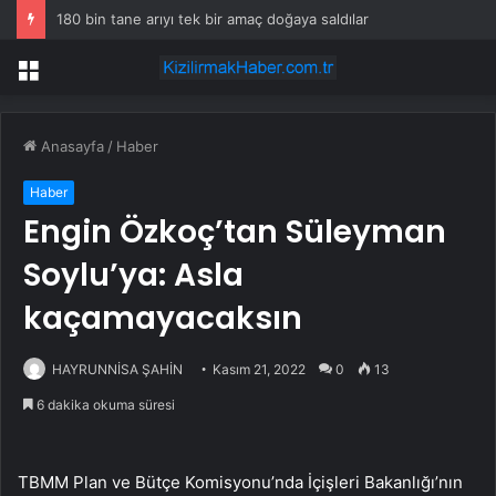
180 bin tane arıyı tek bir amaç doğaya saldılar
Menü
Anasayfa
/
Haber
Haber
Engin Özkoç’tan Süleyman
Soylu’ya: Asla
kaçamayacaksın
HAYRUNNİSA ŞAHİN
Kasım 21, 2022
0
13
6 dakika okuma süresi
TBMM Plan ve Bütçe Komisyonu’nda İçişleri Bakanlığı’nın