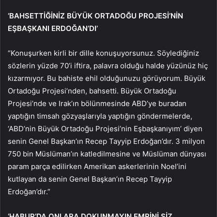
‘BAHSETTİĞİNİZ BÜYÜK ORTADOĞU PROJESİ’NİN
EŞBAŞKANI ERDOĞAN’DI’
“Konuşurken kirli bir dille konuşuyorsunuz. Söylediğiniz
sözlerin yüzde 70’i iftira, palavra olduğu halde yüzünüz hiç
kızarmıyor. Bu bahiste ehil olduğunuzu görüyorum. Büyük
Ortadoğu Projesi’nden, bahsetti. Büyük Ortadoğu
Projesi’nde ve Irak’ın bölünmesinde ABD’ye buradan
yaptığın timsah gözyaşlarıyla yaptığın göndermelerde,
‘ABD’nin Büyük Ortadoğu Projesi’nin Eşbaşkanıyım’ diyen
senin Genel Başkan’ın Recep Tayyip Erdoğan’dır. 3 milyon
750 bin Müslüman’ın katledilmesine ve Müslüman dünyası
param parça edilirken Amerikan askerlerinin Noel’ini
kutlayan da senin Genel Başkan’ın Recep Tayyip
Erdoğan’dır.”
‘HABUR’DA ONLARA DOKUNMAYIN EMRİNİ SİZ