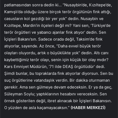
patlamasından sonra dedin ki… “Nusaybin’de, Kızıltepe’de,
Kamışlı’da olduğu üzere birçok terör örgütünün fink attığı,
casusların kol gezdiği bir yer yok” dedin. Nusaybin ve
Kızıltepe, Mardin’in ilçeleri değil mi? Yani sen, ‘Türkiye’de
terör örgütleri ve yabancı ajanlar fink atıyor’ dedin. Sen
İçişleri Bakanı’sın. Sadece orada değil, Taksim’de fink
atıyorlar, sayende. Az önce, “Daha evvel büyük terör
olayları oluyordu, artık o büyüklükte yok” dedin. Altı canı
kaybettiğimiz terör olayı, senin için küçük bir olay mıdır?
Kars Emniyet Müdürün, ‘71 ilde DEAŞ örgütlüdür’ dedi.
Şimdi bunlar, bu topraklarda fink atıyorlar diyorsun. Sen bu
suç örgütlerine vatandaşlık verdin. Bir dakika oturmaman
gerekir. Ama sen gülmeye devam edeceksin. Er ya da geç,
Süleyman Soylu; yaptıklarının hesabını vereceksin. Sen
örnek gösterilen değil, ibret alınacak bir İçişleri Bakanısın.
O yüzden de asla kaçamayacaksın.”
(HABER MERKEZİ)