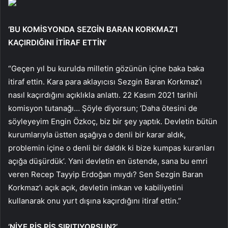
‘BU KOMİSYONDA SEZGİN BARAN KORKMAZ’I
KAÇIRDIĞINI İTİRAF ETTİN’
“Geçen yıl bu kurulda milletin gözünün içine baka baka
itiraf ettin. Kara para aklayıcısı Sezgin Baran Korkmaz’ı
nasıl kaçırdığını açıklıkla anlattı. 22 Kasım 2021 tarihli
komisyon tutanağı… Şöyle diyorsun; ‘Daha ötesini de
söyleyeyim Engin Özkoç, biz bir şey yaptık. Devletin bütün
kurumlarıyla üstten aşağıya o denli bir karar aldık,
problemin içine o denli bir daldık ki bize kumpas kuranları
açığa düşürdük’. Yani devletin en üstende, sana bu emri
veren Recep Tayyip Erdoğan mıydı? Sen Sezgin Baran
Korkmaz’ı açık açık, devletin imkan ve kabiliyetini
kullanarak onu yurt dışına kaçırdığını itiraf ettin.”
‘NİYE PİS PİS SIRITIYORSUN?’