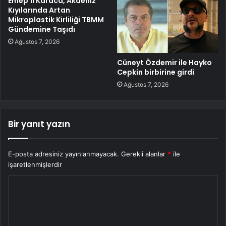
Emep’li Karaca, Akdeniz
Kıyılarında Artan
Mikroplastik Kirliliği TBMM
Gündemine Taşıdı
Ağustos 7, 2026
Cüneyt Özdemir ile Hayko
Cepkin birbirine girdi
Ağustos 7, 2026
Bir yanıt yazın
E-posta adresiniz yayınlanmayacak.
Gerekli alanlar
*
ile
işaretlenmişlerdir
Y
o
r