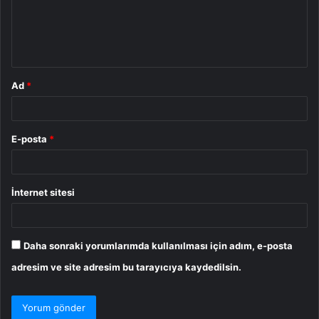
u
m
*
Ad
*
E-posta
*
İnternet sitesi
Daha sonraki yorumlarımda kullanılması için adım, e-posta
adresim ve site adresim bu tarayıcıya kaydedilsin.