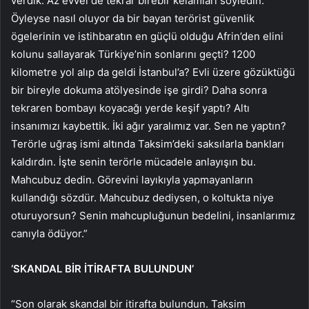
verdik. Az evvel de tekrar birebir kelamları söyledin.
Öyleyse nasıl oluyor da bir bayan terörist güvenlik
ögelerinin ve istihbaratın en güçlü olduğu Afrin’den elini
kolunu sallayarak Türkiye’nin sonlarını geçti? 1200
kilometre yol alıp da geldi İstanbul’a? Evli üzere gözüktüğü
bir bireyle dokuma atölyesinde işe girdi? Daha sonra
tekraren bombayı koyacağı yerde keşif yaptı? Altı
insanımızı kaybettik. İki ağır yaralımız var. Sen ne yaptın?
Terörle uğraş ismi altında Taksim’deki saksılarla bankları
kaldırdın. İşte senin terörle mücadele anlayışın bu.
Mahcubuz dedin. Görevini layıkıyla yapmayanların
kullandığı sözdür. Mahcubuz dediysen, o koltukta niye
oturuyorsun? Senin mahcupluğunun bedelini, insanlarımız
canıyla ödüyor.”
‘SKANDAL BİR İTİRAFTA BULUNDUN’
“Son olarak skandal bir itirafta bulundun. Taksim