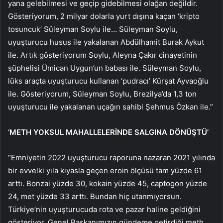
yana gelebilmesi ve geçip gidebilmesi olağan değildir.
Gösteriyorum, 2 milyar dolarla yurt dışına kaçan ‘kripto
tosuncuk’ Süleyman Soylu ile… Süleyman Soylu,
uyuşturucu husus ile yakalanan Abdülhamit Burak Aykut
ile. Artık gösteriyorum Soylu, Aleyna Çakır cinayetinin
şüphelisi Ümican Uygun’un babası ile. Süleyman Soylu,
lüks araçta uyuşturucu kullanan ‘pudracı’ Kürşat Ayvaoğlu
ile. Gösteriyorum, Süleyman Soylu, Brezilya’da 1,3 ton
uyuşturucu ile yakalanan uçağın sahibi Şehmus Özkan ile.”
‘METH YOKSUL MAHALLELERİNDE SALGINA DÖNÜŞTÜ’
“Emniyetin 2022 uyuşturucu raporuna nazaran 2021 yılında
bir evvelki yıla kıyasla geçen eroin ölçüsü tam yüzde 61
arttı. Bonzai yüzde 30, kokain yüzde 45, captogon yüzde
24, met yüzde 33 arttı. Bundan hiç utanmıyorsun.
Türkiye’nin uyuşturucuda rota ve pazar haline geldiğini
gösteriyor. Genel Başkanımızın gündeme getirdiği meth,