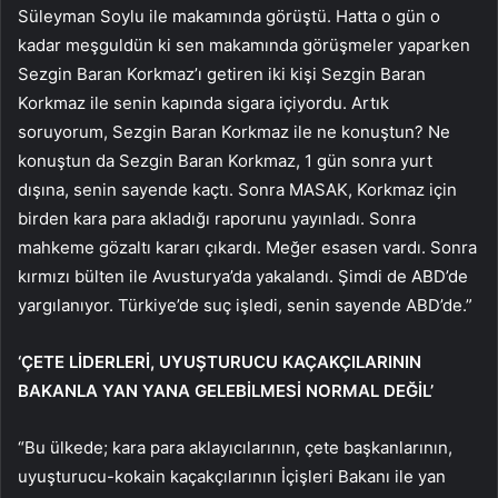
Süleyman Soylu ile makamında görüştü. Hatta o gün o
kadar meşguldün ki sen makamında görüşmeler yaparken
Sezgin Baran Korkmaz’ı getiren iki kişi Sezgin Baran
Korkmaz ile senin kapında sigara içiyordu. Artık
soruyorum, Sezgin Baran Korkmaz ile ne konuştun? Ne
konuştun da Sezgin Baran Korkmaz, 1 gün sonra yurt
dışına, senin sayende kaçtı. Sonra MASAK, Korkmaz için
birden kara para akladığı raporunu yayınladı. Sonra
mahkeme gözaltı kararı çıkardı. Meğer esasen vardı. Sonra
kırmızı bülten ile Avusturya’da yakalandı. Şimdi de ABD’de
yargılanıyor. Türkiye’de suç işledi, senin sayende ABD’de.”
‘ÇETE LİDERLERİ, UYUŞTURUCU KAÇAKÇILARININ
BAKANLA YAN YANA GELEBİLMESİ NORMAL DEĞİL’
“Bu ülkede; kara para aklayıcılarının, çete başkanlarının,
uyuşturucu-kokain kaçakçılarının İçişleri Bakanı ile yan