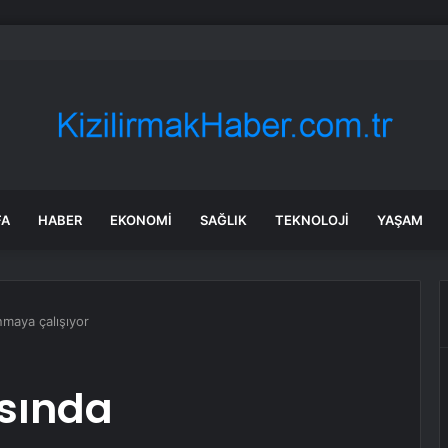
baş Hayvanlara Aşılama Çalışması
FA
HABER
EKONOMI
SAĞLIK
TEKNOLOJI
YAŞAM
nmaya çalışıyor
ısında