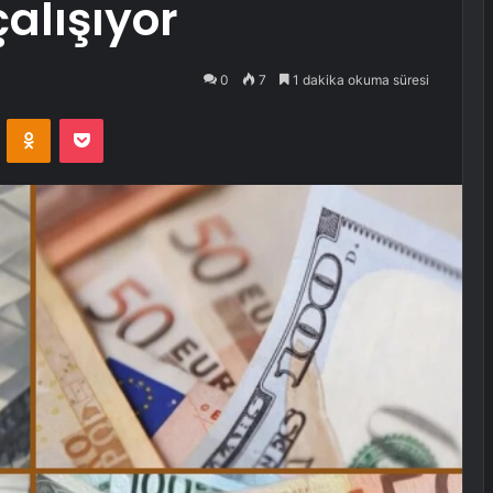
alışıyor
0
7
1 dakika okuma süresi
VKontakte
Odnoklassniki
Pocket