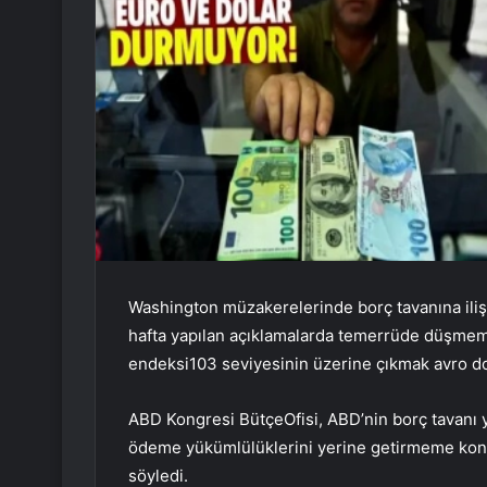
Washington müzakerelerinde borç tavanına ili
hafta yapılan açıklamalarda temerrüde düşmem
endeksi
103 seviyesinin üzerine çıkmak
avro d
ABD Kongresi
Bütçe
Ofisi, ABD’nin borç tavanı 
ödeme yükümlülüklerini yerine getirmeme konus
söyledi.