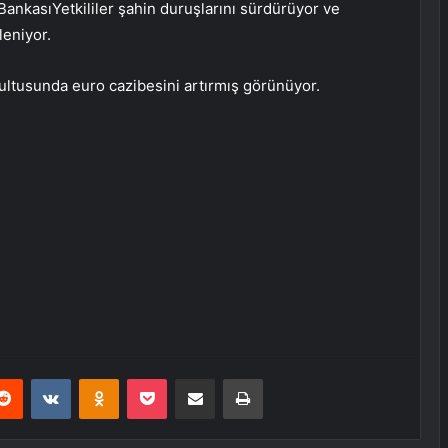
Bankası
Yetkililer şahin duruşlarını sürdürüyor ve
leniyor.
ultusunda euro cazibesini artırmış görünüyor.
erest
Reddit
VKontakte
Odnoklassniki
Pocket
E-Posta ile paylaş
Yazdır