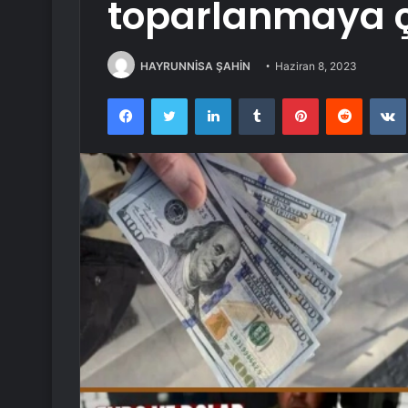
toparlanmaya ç
HAYRUNNİSA ŞAHİN
Haziran 8, 2023
Facebook
Twitter
LinkedIn
Tumblr
Pinterest
Reddit