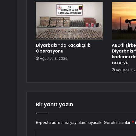
Diyarbakır’da Kaçakçılık
ABD’li şirke
Operasyonu
Diyarbakır
kaderini d
Ağustos 3, 2026
rezervi.
Ağustos 1, 
Bir yanıt yazın
E-posta adresiniz yayınlanmayacak.
Gerekli alanlar
*
i
Y