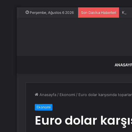
Küçük
Perşembe, Ağustos 6 2026
Son Dakika Haberleri
ANASAY
Anasayfa
/
Ekonomi
/
Euro dolar karşısında toparla
Ekonomi
Euro dolar karş