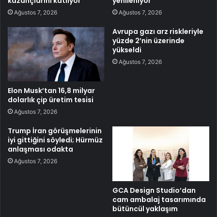
kazançlarını katlıyor
yenileniyor
Ağustos 7, 2026
Ağustos 7, 2026
Avrupa gazı arz riskleriyle
yüzde 2’nin üzerinde
yükseldi
Ağustos 7, 2026
Elon Musk’tan 16,8 milyar
dolarlık çip üretim tesisi
Ağustos 7, 2026
Trump İran görüşmelerinin
iyi gittiğini söyledi; Hürmüz
anlaşması odakta
Ağustos 7, 2026
GCA Design Studio’dan
cam ambalaj tasarımında
bütüncül yaklaşım