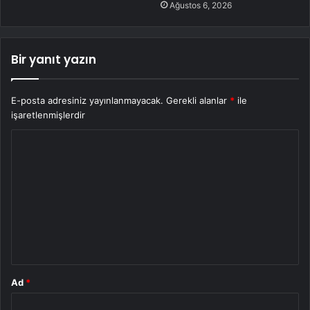
Ağustos 6, 2026
Bir yanıt yazın
E-posta adresiniz yayınlanmayacak.
Gerekli alanlar
*
ile
işaretlenmişlerdir
Y
o
r
u
m
*
Ad
*