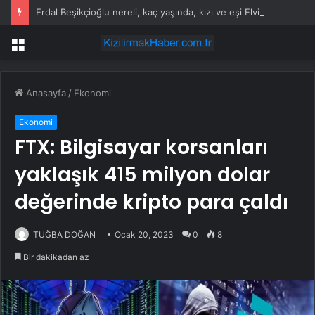
Erdal Beşikçioğlu nereli, kaç yaşında, kızı ve eşi Elvin Beşikçioğlu kimdir?
Menü
Anasayfa
/
Ekonomi
Ekonomi
FTX: Bilgisayar korsanları
yaklaşık 415 milyon dolar
değerinde kripto para çaldı
TUĞBA DOĞAN
Ocak 20, 2023
0
8
Bir dakikadan az