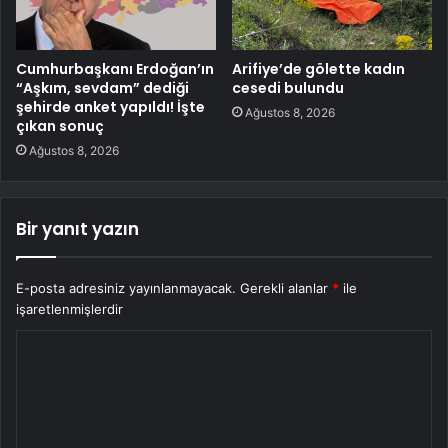
Cumhurbaşkanı Erdoğan’ın
Arifiye’de gölette kadın
“Aşkım, sevdam” dediği
cesedi bulundu
şehirde anket yapıldı! İşte
Ağustos 8, 2026
çıkan sonuç
Ağustos 8, 2026
Bir yanıt yazın
E-posta adresiniz yayınlanmayacak.
Gerekli alanlar
*
ile
işaretlenmişlerdir
Y
o
r
u