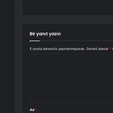
Bir yanıt yazın
E-posta adresiniz yayınlanmayacak.
Gerekli alanlar
*
i
Y
o
r
u
m
*
Ad
*