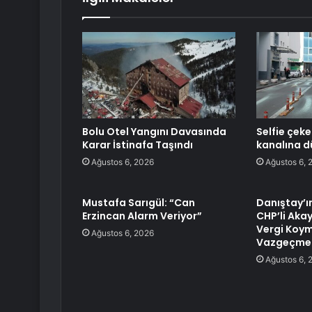
Bolu Otel Yangını Davasında
Selfie çek
Karar İstinafa Taşındı
kanalına d
Ağustos 6, 2026
Ağustos 6, 
Mustafa Sarıgül: “Can
Danıştay’ı
Erzincan Alarm Veriyor”
CHP’li Aka
Vergi Koy
Ağustos 6, 2026
Vazgeçmel
Ağustos 6, 