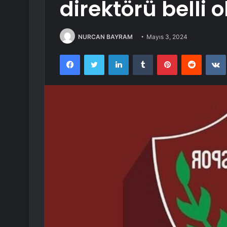
direktörü belli 
NURCAN BAYRAM
Mayıs 3, 2024
Facebook
Twitter
LinkedIn
Tumblr
Pinterest
Reddit