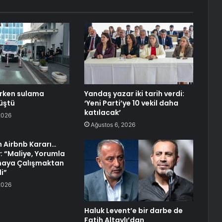
erken sulama
Yandaş yazar iki tarih verdi:
üştü
‘Yeni Parti’ye 10 vekil daha
katılacak’
2026
Ağustos 6, 2026
n Airbnb Kararı…
y: “Maliye, Yorumla
maya Çalışmaktan
i”
2026
Haluk Levent’e bir darbe de
Fatih Altaylı’dan