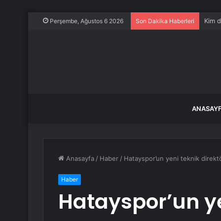
Kim d
Perşembe, Ağustos 6 2026
Son Dakika Haberleri
ANASAY
Anasayfa
/
Haber
/
Hatayspor’un yeni teknik direktö
Haber
Hatayspor’un ye