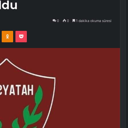
oldu
0
0
1 dakika okuma süresi
VKontakte
Odnoklassniki
Pocket