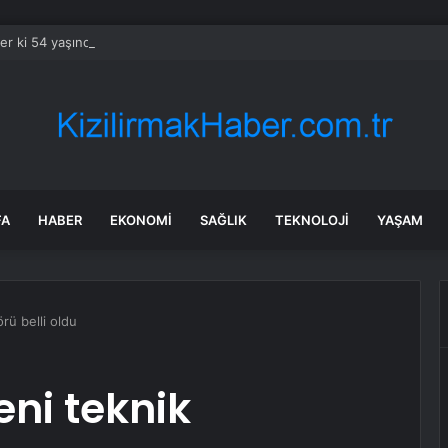
er ki 54 yaşında! Kaslarıyla şov yaptı
FA
HABER
EKONOMI
SAĞLIK
TEKNOLOJI
YAŞAM
rü belli oldu
ni teknik