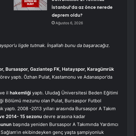
İstanbul’da az önce nerede
deprem oldu?
Ağustos 6, 2026
yspor’u ligde tutmak. İnşallah bunu da başaracağız.
or, Bursaspor, Gaziantep FK, Hatayspor, Karagümrük
görev yaptı. Özhan Pulat, Kastamonu ve Adanaspor’da
ve il
hakemliği
yaptı. Uludağ Üniversitesi Beden Eğitimi
ği Bölümü mezunu olan Pulat, Bursaspor Futbol
k yaptı. 2008 -2013 yılları arasında Bursaspor A Takım
ve 2014- 15 sezonu
devre arasına kadar
nunun
başında yeniden Bursaspor A Takımında Yardımcı
l Sağlam’ın ekibindeyken genç yaşta şampiyonluk