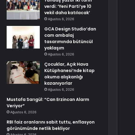
Yandaş yazar iki tarih
verdi: ‘Yeni Parti’ye 10
vekil daha katılacak’
Ağustos 6, 2026
GCA Design Studio’dan
cam ambalaj
tasarımında bütüncül
yaklaşım
Ağustos 6, 2026
Çocuklar, Açık Hava
Kütüphanesi’nde kitap
okuma alışkanlığı
kazanıyorlar
Ağustos 6, 2026
Mustafa Sarıgül: “Can Erzincan Alarm
Veriyor”
Ağustos 6, 2026
RBI faiz oranlarını sabit tuttu, enflasyon
görünümünde netlik bekliyor
Ağustos 6, 2026