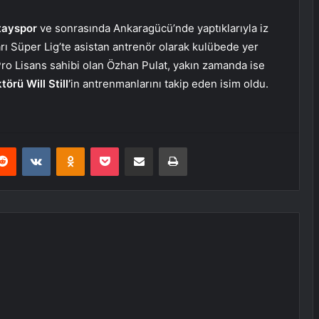
tayspor
ve sonrasında Ankaragücü’nde yaptıklarıyla iz
arı Süper Lig’te asistan antrenör olarak kulübede yer
Pro Lisans sahibi olan Özhan Pulat, yakın zamanda ise
örü Will Still’
in antrenmanlarını takip eden isim oldu.
erest
Reddit
VKontakte
Odnoklassniki
Pocket
E-Posta ile paylaş
Yazdır