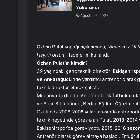
Yakalandı
Ağustos 6, 2026
Özhan Pulat yaptığı açıklamada,
“Amacımız Hata
Hayırlı olsun”
ifadelerini kullandı.
Özhan Pulat’ın kimdir?
39 yaşındaki genç teknik direktör;
Eskişehirsp
ve Ankaragücü
‘nde yardımcı antrenör olarak 
teknik direktör olarak çalıştı.
Mudanya’da doğdu. Amatör olarak
futbolculuk
ve Spor Bölümünde, Beden Eğitimi Öğretmenli
Okulunda 2006-2008 yılları arasında antrenörlü
teknik heyetinde görev alan Pulat,
2013-2014 
Eskişehirspor’da görev yaptı.
2015-2016 sezo
Antrenör olarak görev almaya başladı. Ertuğru