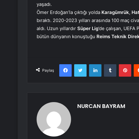
yaşadı.
Ömer Erdoğan’la çıktığı yolda
Karagümrük
,
Ha
bıraktı. 2020-2023 yılları arasında 100 maç civ
aldı. Uzun yıllardır
Süper Lig
’de çalışan, UEFA 
bütün dünyanın konuştuğu
Reims Teknik Direkt
Facebook
Twitter
LinkedIn
Tumblr
Pint
Paylaş
NURCAN BAYRAM