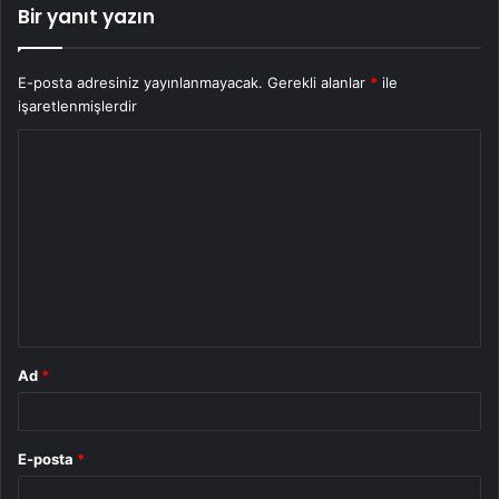
Bir yanıt yazın
E-posta adresiniz yayınlanmayacak.
Gerekli alanlar
*
ile
işaretlenmişlerdir
Y
o
r
u
m
*
Ad
*
E-posta
*