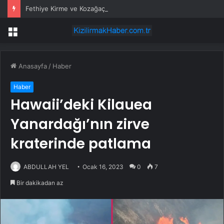
Fethiye Kirme ve Kozağaç içme suyu hatları yenileniyor
Menü
Anasayfa
/
Haber
Haber
Hawaii’deki Kilauea
Yanardağı’nın zirve
kraterinde patlama
ABDULLAH YEL
Ocak 16, 2023
0
7
Bir dakikadan az