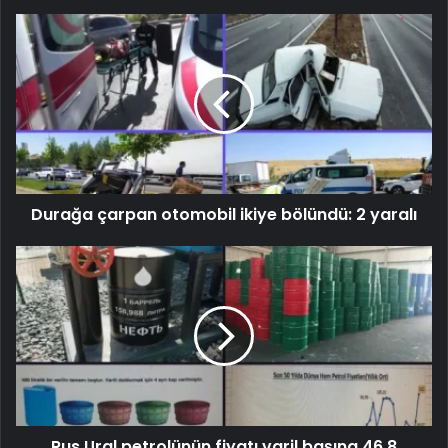
Durağa çarpan otomobil ikiye bölündü: 2 yaralı
Rus Ural petrolünün fiyatı varil başına 46,8