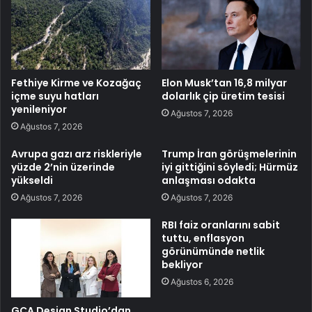
Fethiye Kirme ve Kozağaç
Elon Musk’tan 16,8 milyar
içme suyu hatları
dolarlık çip üretim tesisi
yenileniyor
Ağustos 7, 2026
Ağustos 7, 2026
Avrupa gazı arz riskleriyle
Trump İran görüşmelerinin
yüzde 2’nin üzerinde
iyi gittiğini söyledi; Hürmüz
yükseldi
anlaşması odakta
Ağustos 7, 2026
Ağustos 7, 2026
RBI faiz oranlarını sabit
tuttu, enflasyon
görünümünde netlik
bekliyor
Ağustos 6, 2026
GCA Design Studio’dan