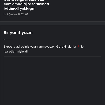
cam ambalaj tasarımında
bütüncül yaklaşım
Ağustos 6, 2026
Bir yanıt yazın
E-posta adresiniz yayınlanmayacak.
Gerekli alanlar
*
ile
işaretlenmişlerdir
Y
o
r
u
m
*