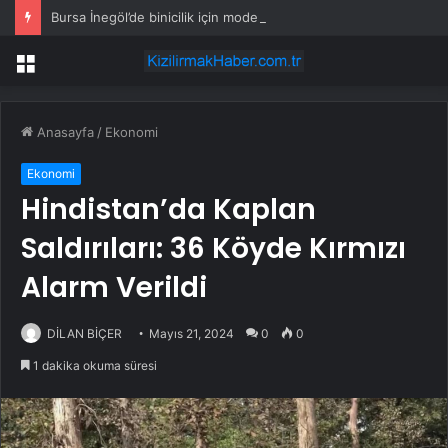
Bursa İnegöl’de binicilik için modern manejler yapılıyor
Menü
Anasayfa
/
Ekonomi
Ekonomi
Hindistan’da Kaplan
Saldırıları: 36 Köyde Kırmızı
Alarm Verildi
DİLAN BİÇER
Mayıs 21, 2024
0
0
1 dakika okuma süresi