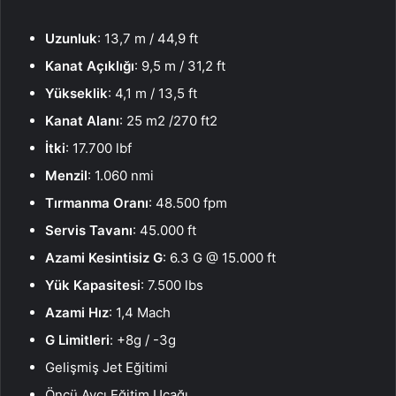
Uzunluk
: 13,7 m / 44,9 ft
Kanat Açıklığı
: 9,5 m / 31,2 ft
Yükseklik
: 4,1 m / 13,5 ft
Kanat Alanı
: 25 m2 /270 ft2
İtki
: 17.700 lbf
Menzil
: 1.060 nmi
Tırmanma Oranı
: 48.500 fpm
Servis Tavanı
: 45.000 ft
Azami Kesintisiz G
: 6.3 G @ 15.000 ft
Yük Kapasitesi
: 7.500 lbs
Azami Hız
: 1,4 Mach
G Limitleri
: +8g / -3g
Gelişmiş Jet Eğitimi
Öncü Avcı Eğitim Uçağı