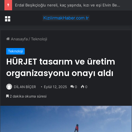
Erdal Beşikçioğlu nereli, kaç yaşında, kızı ve eşi Elvin Beşikçioğlu kimdir?
Menü
Anasayfa
/
Teknoloji
Teknoloji
HÜRJET tasarım ve üretim
organizasyonu onayı aldı
DİLAN BİÇER
Eylül 12, 2025
0
0
2 dakika okuma süresi