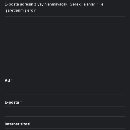
E-posta adresiniz yayınlanmayacak.
Gerekli alanlar
*
ile
işaretlenmişlerdir
Y
o
r
u
m
*
Ad
*
E-posta
*
İnternet sitesi