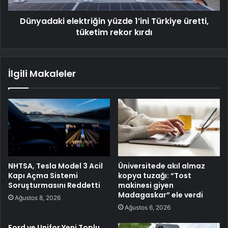
Dünyadaki elektriğin yüzde 1’ini Türkiye üretti,
tüketim rekor kırdı
İlgili Makaleler
NHTSA, Tesla Model 3 Acil
Üniversitede akıl almaz
Kapı Açma Sistemi
kopya tuzağı: “Tost
Soruşturmasını Reddetti
makinesi giyen
Madagaskar” ele verdi
Ağustos 8, 2026
Ağustos 6, 2026
Ford ve Unifor Yeni Toplu