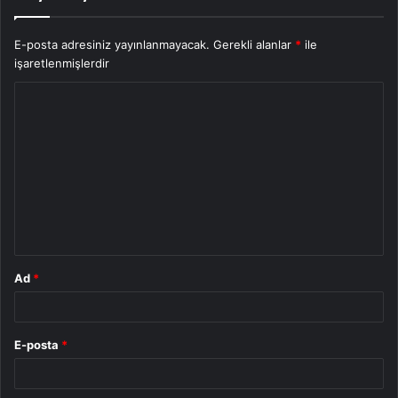
E-posta adresiniz yayınlanmayacak.
Gerekli alanlar
*
ile
işaretlenmişlerdir
Y
o
r
u
m
*
Ad
*
E-posta
*