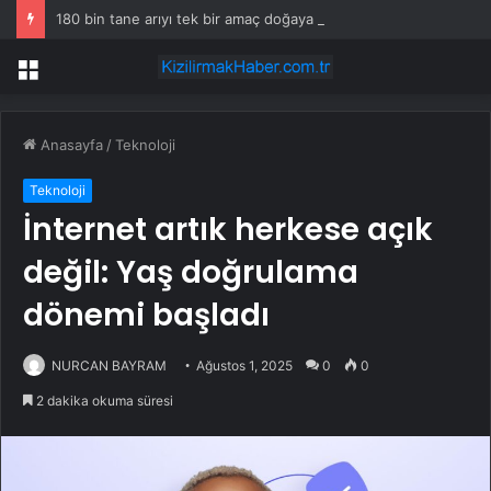
180 bin tane arıyı tek bir amaç doğaya saldılar
Menü
Anasayfa
/
Teknoloji
Teknoloji
İnternet artık herkese açık
değil: Yaş doğrulama
dönemi başladı
NURCAN BAYRAM
Ağustos 1, 2025
0
0
2 dakika okuma süresi