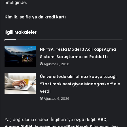
niteliğinde.
Kimlik, selfie ya da kredi kartı
İlgili Makaleler
NHTSA, Tesla Model 3 Acil Kapı Açma
Sistemi Soruşturmasını Reddetti
Ağustos 8, 2026
Üniversitede akıl almaz kopya tuzağı:
“Tost makinesi giyen Madagaskar” ele
verdi
Ağustos 6, 2026
Yaş doğrulama sadece İngiltere’ye özgü değil.
ABD,
Avrupa Birliği, Avustralya ve diğer birçok ülke
çocukları