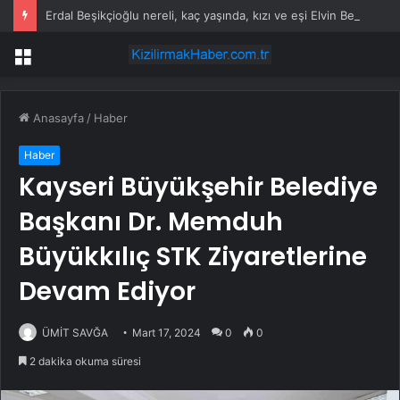
Erdal Beşikçioğlu nereli, kaç yaşında, kızı ve eşi Elvin Beşikçioğlu kimdir?
Menü
Anasayfa
/
Haber
Haber
Kayseri Büyükşehir Belediye
Başkanı Dr. Memduh
Büyükkılıç STK Ziyaretlerine
Devam Ediyor
ÜMİT SAVĞA
Mart 17, 2024
0
0
2 dakika okuma süresi