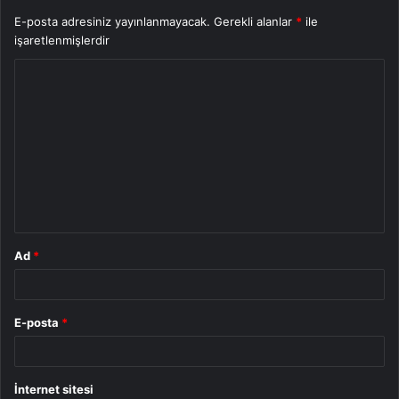
E-posta adresiniz yayınlanmayacak.
Gerekli alanlar
*
ile
işaretlenmişlerdir
Y
o
r
u
m
*
Ad
*
E-posta
*
İnternet sitesi