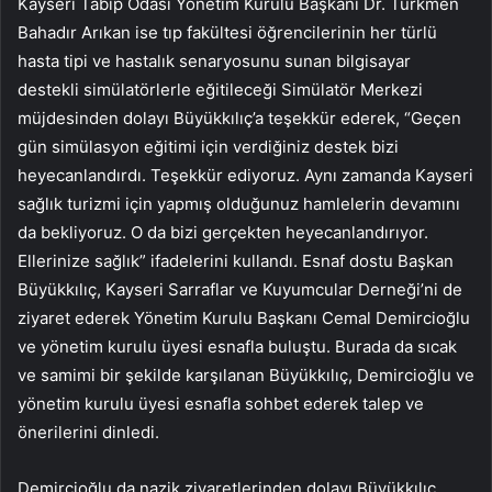
Kayseri Tabip Odası Yönetim Kurulu Başkanı Dr. Türkmen
Bahadır Arıkan ise tıp fakültesi öğrencilerinin her türlü
hasta tipi ve hastalık senaryosunu sunan bilgisayar
destekli simülatörlerle eğitileceği Simülatör Merkezi
müjdesinden dolayı Büyükkılıç’a teşekkür ederek, “Geçen
gün simülasyon eğitimi için verdiğiniz destek bizi
heyecanlandırdı. Teşekkür ediyoruz. Aynı zamanda Kayseri
sağlık turizmi için yapmış olduğunuz hamlelerin devamını
da bekliyoruz. O da bizi gerçekten heyecanlandırıyor.
Ellerinize sağlık” ifadelerini kullandı. Esnaf dostu Başkan
Büyükkılıç, Kayseri Sarraflar ve Kuyumcular Derneği’ni de
ziyaret ederek Yönetim Kurulu Başkanı Cemal Demircioğlu
ve yönetim kurulu üyesi esnafla buluştu. Burada da sıcak
ve samimi bir şekilde karşılanan Büyükkılıç, Demircioğlu ve
yönetim kurulu üyesi esnafla sohbet ederek talep ve
önerilerini dinledi.
Demircioğlu da nazik ziyaretlerinden dolayı Büyükkılıç,