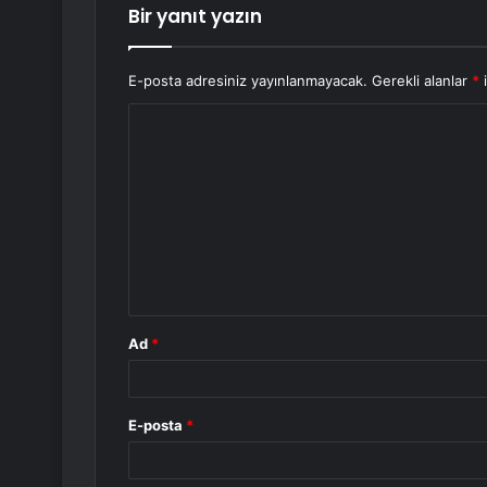
Bir yanıt yazın
E-posta adresiniz yayınlanmayacak.
Gerekli alanlar
*
i
Y
o
r
u
m
*
Ad
*
E-posta
*