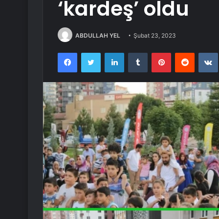
‘kardeş’ oldu
ABDULLAH YEL
Şubat 23, 2023
Facebook
Twitter
LinkedIn
Tumblr
Pinterest
Reddit