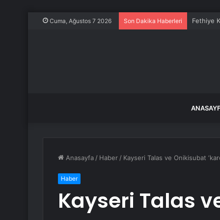
Fethiye K
Cuma, Ağustos 7 2026
Son Dakika Haberleri
ANASAY
Anasayfa
/
Haber
/
Kayseri Talas ve Onikisubat ‘kar
Haber
Kayseri Talas v