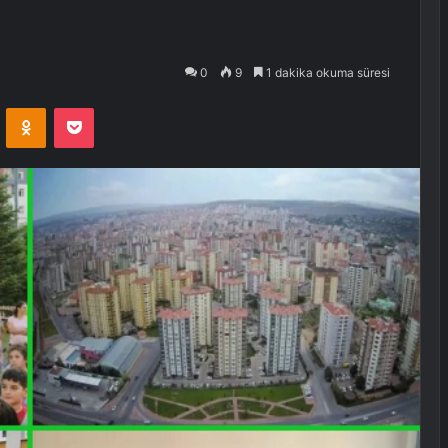
0
9
1 dakika okuma süresi
VKontakte
Odnoklassniki
Pocket