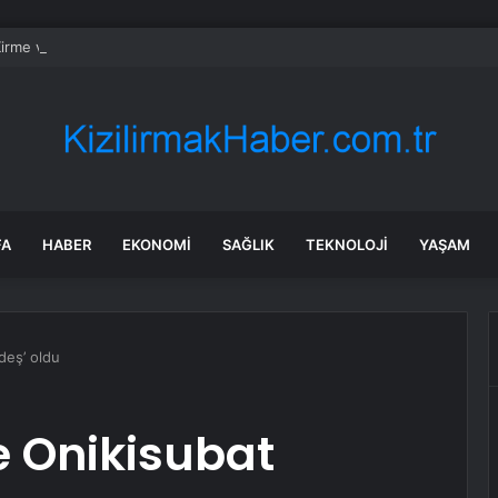
irme ve Kozağaç içme suyu hatları yenileniyor
FA
HABER
EKONOMI
SAĞLIK
TEKNOLOJI
YAŞAM
deş’ oldu
e Onikisubat