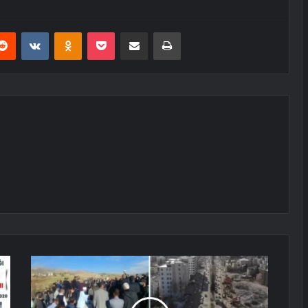
erest
Reddit
VKontakte
Odnoklassniki
Pocket
E-Posta ile paylaş
Yazdır