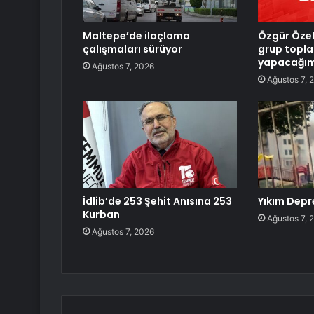
Maltepe’de ilaçlama
Özgür Özel
çalışmaları sürüyor
grup toplan
yapacağım
Ağustos 7, 2026
Ağustos 7, 
İdlib’de 253 Şehit Anısına 253
Yıkım Depr
Kurban
Ağustos 7, 
Ağustos 7, 2026