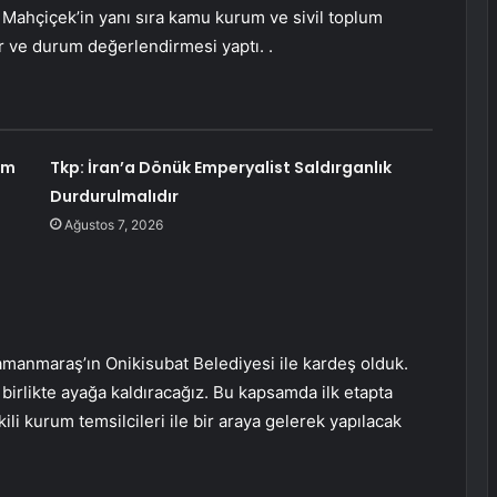
Mahçiçek’in yanı sıra kamu kurum ve sivil toplum
er ve durum değerlendirmesi yaptı. .
am
Tkp: İran’a Dönük Emperyalist Saldırganlık
Durdurulmalıdır
Ağustos 7, 2026
amanmaraş’ın Onikisubat Belediyesi ile kardeş olduk.
n birlikte ayağa kaldıracağız. Bu kapsamda ilk etapta
kili kurum temsilcileri ile bir araya gelerek yapılacak