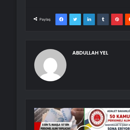
Facebook
Twitter
LinkedIn
Tumblr
Pint
Paylaş
ABDULLAH YEL