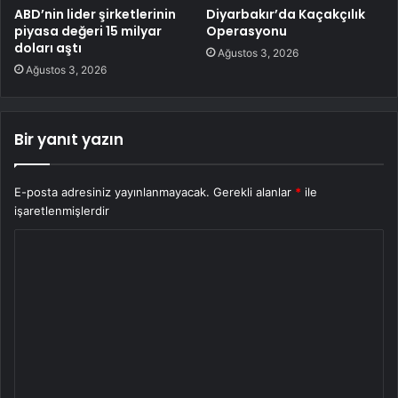
ABD’nin lider şirketlerinin
Diyarbakır’da Kaçakçılık
piyasa değeri 15 milyar
Operasyonu
doları aştı
Ağustos 3, 2026
Ağustos 3, 2026
Bir yanıt yazın
E-posta adresiniz yayınlanmayacak.
Gerekli alanlar
*
ile
işaretlenmişlerdir
Y
o
r
u
m
*