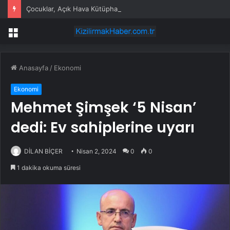
Çocuklar, Açık Hava Kütüphanesi’nde kitap okuma alışkanlığı kazanıyorlar
Menü
Anasayfa
/
Ekonomi
Ekonomi
Mehmet Şimşek ‘5 Nisan’
dedi: Ev sahiplerine uyarı
DİLAN BİÇER
Nisan 2, 2024
0
0
1 dakika okuma süresi