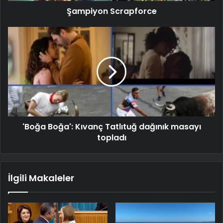
Şampiyon Scrapforce
'Boğa Boğa': Kıvanç Tatlıtuğ dağınık masayı
topladı
İlgili Makaleler