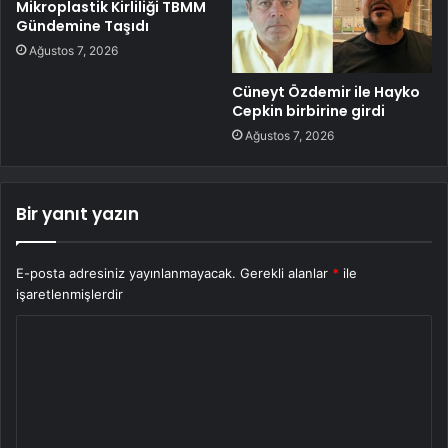
Mikroplastik Kirliliği TBMM
Gündemine Taşıdı
Ağustos 7, 2026
Cüneyt Özdemir ile Hayko
Cepkin birbirine girdi
Ağustos 7, 2026
Bir yanıt yazın
E-posta adresiniz yayınlanmayacak.
Gerekli alanlar
*
ile
işaretlenmişlerdir
Y
o
r
u