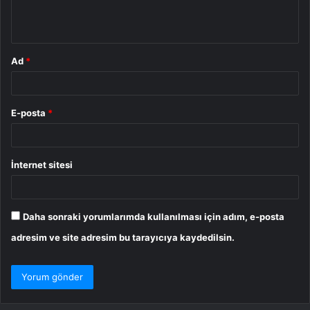
m
*
Ad
*
E-posta
*
İnternet sitesi
Daha sonraki yorumlarımda kullanılması için adım, e-posta
adresim ve site adresim bu tarayıcıya kaydedilsin.