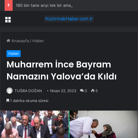
180 bin tane arıyı tek bir amaç doğaya saldılar
Menü
Anasayfa
/
Haber
Haber
Muharrem İnce Bayram
Namazını Yalova’da Kıldı
TUĞBA DOĞAN
Nisan 22, 2023
0
5
1 dakika okuma süresi