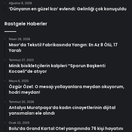
Ağustos 9, 2026
‘Dünyanın en güzel kızı’ evlendi: Gelinliği çok konuşuldu
Rastgele Haberler
Nisan 26, 2026
Mısır’da Tekstil Fabrikasında Yangın: En Az 8 Ölü, 17
Yaralı
Temmuz 27, 2023
Minik bisikletçilerin kalpleri “Sporun Başkenti
Kocaeli”de atıyor
Mayıs 6, 2025
Özgür Özel: O mesajı yollayanlara meydan okuyorum,
hodri meydan!
Temmuz 20, 2026
Antalya Muratpaşa’da kadın cinayetlerinin dijital
yansımaları ele alındı
Ocak 22, 2025
Bolu’da Grand Kartal Otel yangınında 76 kişi hayatını