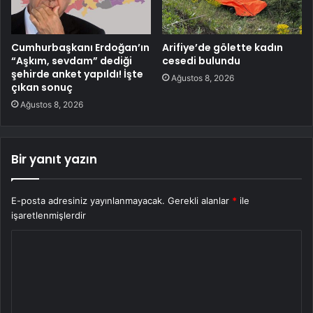
Cumhurbaşkanı Erdoğan’ın
Arifiye’de gölette kadın
“Aşkım, sevdam” dediği
cesedi bulundu
şehirde anket yapıldı! İşte
Ağustos 8, 2026
çıkan sonuç
Ağustos 8, 2026
Bir yanıt yazın
E-posta adresiniz yayınlanmayacak.
Gerekli alanlar
*
ile
işaretlenmişlerdir
Y
o
r
u