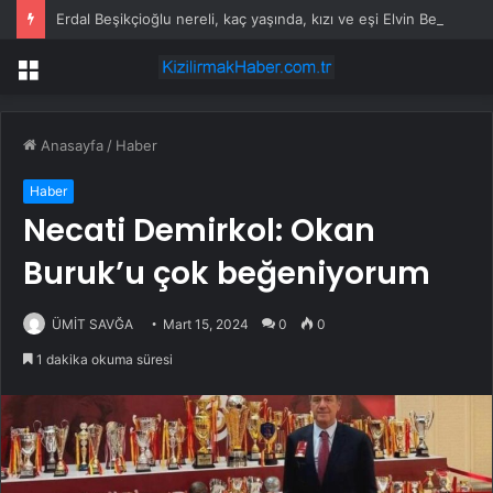
Erdal Beşikçioğlu nereli, kaç yaşında, kızı ve eşi Elvin Beşikçioğlu kimdir?
Menü
Anasayfa
/
Haber
Haber
Necati Demirkol: Okan
Buruk’u çok beğeniyorum
ÜMİT SAVĞA
Mart 15, 2024
0
0
1 dakika okuma süresi