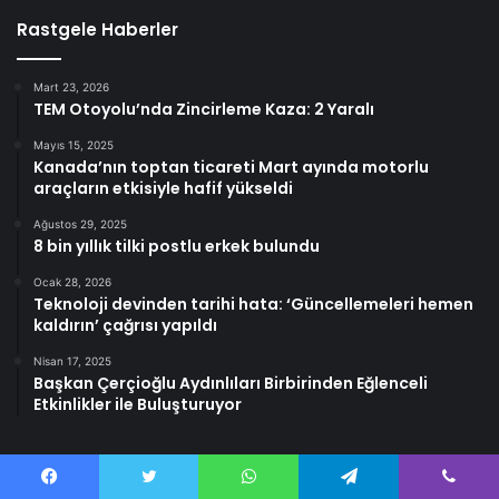
Rastgele Haberler
Mart 23, 2026
TEM Otoyolu’nda Zincirleme Kaza: 2 Yaralı
Mayıs 15, 2025
Kanada’nın toptan ticareti Mart ayında motorlu
araçların etkisiyle hafif yükseldi
Ağustos 29, 2025
8 bin yıllık tilki postlu erkek bulundu
Ocak 28, 2026
Teknoloji devinden tarihi hata: ‘Güncellemeleri hemen
kaldırın’ çağrısı yapıldı
Nisan 17, 2025
Başkan Çerçioğlu Aydınlıları Birbirinden Eğlenceli
Etkinlikler ile Buluşturuyor
Facebook
Twitter
WhatsApp
Telegram
Viber