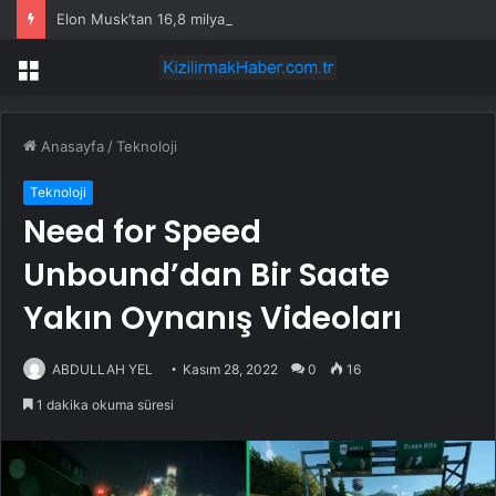
Elon Musk’tan 16,8 milyar dolarlık çip üretim tesisi
Menü
Anasayfa
/
Teknoloji
Teknoloji
Need for Speed
Unbound’dan Bir Saate
Yakın Oynanış Videoları
ABDULLAH YEL
Kasım 28, 2022
0
16
1 dakika okuma süresi