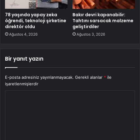
78 yaşında yapay zeka
Bakır devri kapanabilir:
öğrendi, teknoloji şirketine
Tahtını sarsacak malzeme
direktör oldu
geliştirdiler
Ağustos 4, 2026
Ağustos 3, 2026
Bir yanıt yazın
E-posta adresiniz yayınlanmayacak.
Gerekli alanlar
*
ile
işaretlenmişlerdir
Y
o
r
u
m