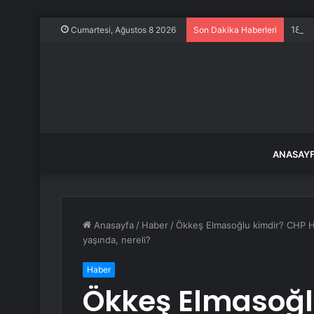
180 b
Cumartesi, Ağustos 8 2026
Son Dakika Haberleri
ANASAY
Anasayfa
/
Haber
/
Ökkeş Elmasoğlu kimdir? CHP H
yaşında, nereli?
Haber
Ökkeş Elmasoğl