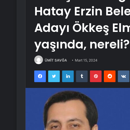
Hatay Erzin Bel
Adayı Ökkeş El
yaşında, nereli?
ÜMİT SAVĞA
Mart 15, 2024
Facebook
Twitter
LinkedIn
Tumblr
Pinterest
Reddit