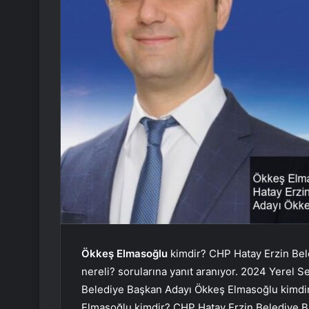
Ökkeş Elmasoğlu
kimdir? CHP Hatay Erzin Bel
nereli? sorularına yanıt aranıyor. 2024 Yerel S
Belediye Başkan Adayı Ökkeş Elmasoğlu kimdir
Elmasoğlu kimdir? CHP Hatay Erzin Belediye B