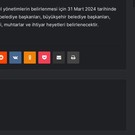
l yönetimlerin belirlenmesi için 31 Mart 2024 tarihinde
lediye başkanları, büyükşehir belediye başkanları,
i, muhtarlar ve ihtiyar heyetleri belirlenecektir.
erest
Reddit
VKontakte
Odnoklassniki
Pocket
E-Posta ile paylaş
Yazdır