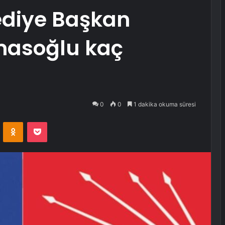
ediye Başkan
masoğlu kaç
0
0
1 dakika okuma süresi
VKontakte
Odnoklassniki
Pocket