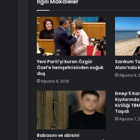
İlgili Makaleler
Yeni Parti’yi kuran Özgür
Sarıkum T
Özel’e hemşehrisinden soğuk
Alanı’nda 
duş
Ağustos 8, 
Ağustos 8, 2026
Emep’li Ka
Kıyılarında
Kirliliği 
Taşıdı
Ağustos 7, 
Babasını ve abisini