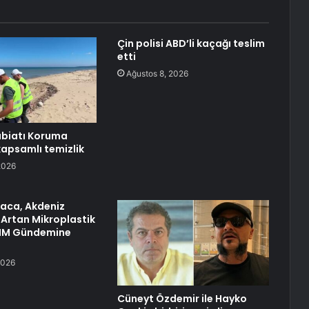
Çin polisi ABD’li kaçağı teslim
etti
Ağustos 8, 2026
abiatı Koruma
kapsamlı temizlik
2026
raca, Akdeniz
 Artan Mikroplastik
TBMM Gündemine
2026
Cüneyt Özdemir ile Hayko