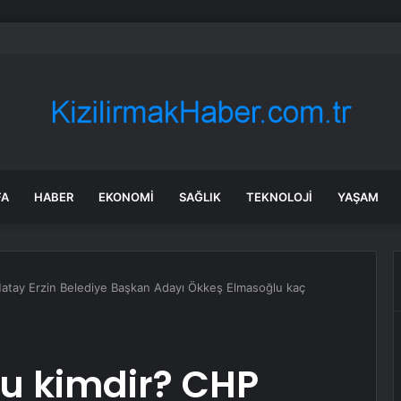
in tane arıyı tek bir amaç doğaya saldılar
FA
HABER
EKONOMI
SAĞLIK
TEKNOLOJI
YAŞAM
atay Erzin Belediye Başkan Adayı Ökkeş Elmasoğlu kaç
u kimdir? CHP