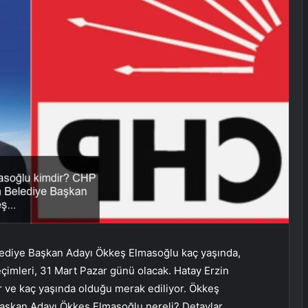
ediye Başkan Adayı Ökkeş Elmasoğlu kaç yaşında,
eçimleri, 31 Mart Pazar günü olacak. Hatay Erzin
 ve kaç yaşında olduğu merak ediliyor. Ökkeş
aşkan Adayı Ökkeş Elmasoğlu nereli? Detaylar