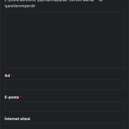
işaretlenmişlerdir
Y
o
r
u
m
*
Ad
*
E-posta
*
İnternet sitesi