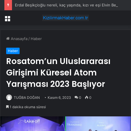
Erdal Beşikçioğlu nereli, kaç yaşında, kızı ve eşi Elvin Beşikçioğlu kimdir?
Menü
Anasayfa
/
Haber
Haber
Rosatom’un Uluslararası
Girişimi Küresel Atom
Yarışması 2023 Başlıyor
TUĞBA DOĞAN
Kasım 6, 2023
0
0
1 dakika okuma süresi