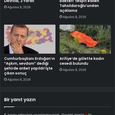
Devrildi, 3 Yaralı
bakteri’ tespit edilen
Tahsildaroğlu’undan
Ağustos 8, 2026
açıklama
Ağustos 8, 2026
Cumhurbaşkanı Erdoğan’ın
Arifiye’de gölette kadın
“Aşkım, sevdam” dediği
cesedi bulundu
şehirde anket yapıldı! İşte
Ağustos 8, 2026
çıkan sonuç
Ağustos 8, 2026
Bir yanıt yazın
E-posta adresiniz yayınlanmayacak.
Gerekli alanlar
*
ile