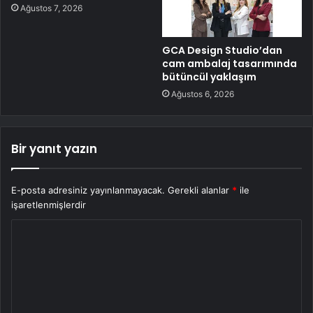
Ağustos 7, 2026
GCA Design Studio’dan
cam ambalaj tasarımında
bütüncül yaklaşım
Ağustos 6, 2026
Bir yanıt yazın
E-posta adresiniz yayınlanmayacak.
Gerekli alanlar
*
ile
işaretlenmişlerdir
Y
o
r
u