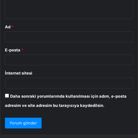
m
*
Ad
*
E-posta
*
İnternet sitesi
Daha sonraki yorumlarımda kullanılması için adım, e-posta
adresim ve site adresim bu tarayıcıya kaydedilsin.