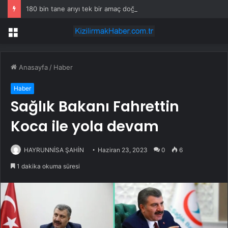
180 bin tane arıyı tek bir amaç doğaya saldılar
Menü
Anasayfa
/
Haber
Haber
Sağlık Bakanı Fahrettin
Koca ile yola devam
HAYRUNNİSA ŞAHİN
Haziran 23, 2023
0
6
1 dakika okuma süresi