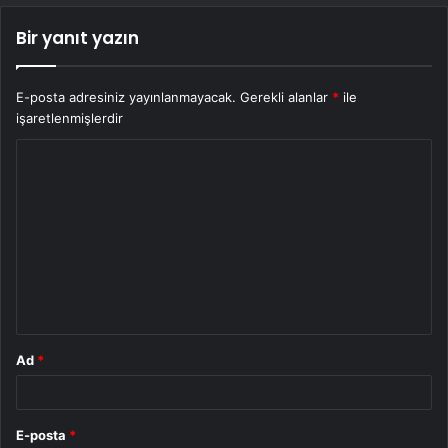
Bir yanıt yazın
E-posta adresiniz yayınlanmayacak.
Gerekli alanlar
*
ile
işaretlenmişlerdir
Y
o
r
u
m
*
Ad
*
E-posta
*