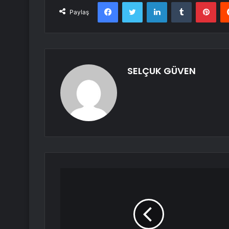
Facebook
Twitter
LinkedIn
Tumblr
Pint
Paylaş
SELÇUK GÜVEN