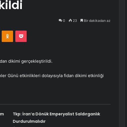
kildi
0
23
Bir dakikadan az
VKontakte
Odnoklassniki
Pocket
dan dikimi gerçekleştirildi.
er Günü etkinlikleri dolayısıyla fidan dikimi etkinliği
am
Tkp: İran’a Dönük Emperyalist Saldırganlık
Durdurulmalıdır