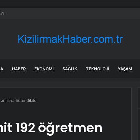
irme ve Kozağaç içme suyu hatları yenileniyor
FA
HABER
EKONOMI
SAĞLIK
TEKNOLOJI
YAŞAM
anısına fidan dikildi
hit 192 öğretmen