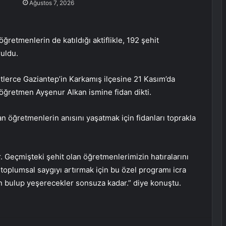
Ağustos 7, 2026
etmenlerin de katıldığı aktiflikle, 192 şehit
ruldu.
istlerce Gaziantep’in Karkamış ilçesine 21 Kasım’da
ğretmen Ayşenur Alkan ismine fidan dikti.
n öğretmenlerin anısını yaşatmak için fidanları toprakla
. Geçmişteki şehit olan öğretmenlerimizin hatıralarını
oplumsal saygıyı artırmak için bu özel programı icra
can bulup yeşerecekler sonsuza kadar.” diye konuştu.