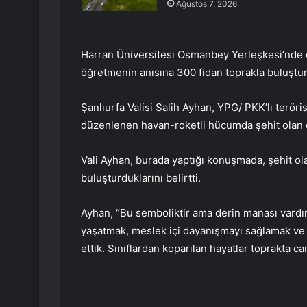
Ağustos 7, 2026
Harran Üniversitesi Osmanbey Yerleşkesi’nde öğr
öğretmenin anısına 300 fidan toprakla buluştu
Şanlıurfa Valisi Salih Ayhan, YPG/ PKK’lı terör
düzenlenen havan-roketli hücumda şehit olan ö
Vali Ayhan, burada yaptığı konuşmada, şehit ola
buluşturduklarını belirtti.
Ayhan, “Bu semboliktir ama derin manası vardır
yaşatmak, meslek içi dayanışmayı sağlamak ve t
ettik. Sınıflardan koparılan hayatlar toprakta 