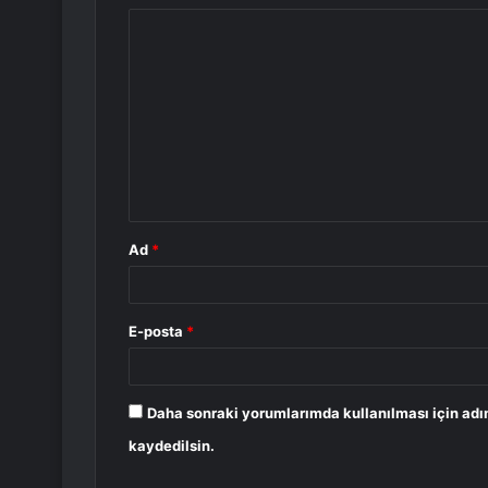
Y
o
r
u
m
*
Ad
*
E-posta
*
Daha sonraki yorumlarımda kullanılması için adı
kaydedilsin.