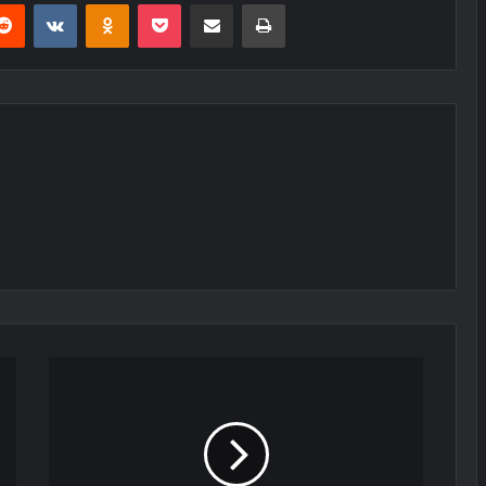
erest
Reddit
VKontakte
Odnoklassniki
Pocket
E-Posta ile paylaş
Yazdır