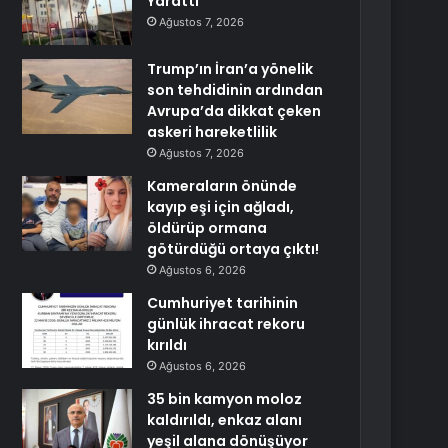
Yarattı
Ağustos 7, 2026
Trump’ın İran’a yönelik
son tehdidinin ardından
Avrupa’da dikkat çeken
askeri hareketlilik
Ağustos 7, 2026
Kameraların önünde
kayıp eşi için ağladı,
öldürüp ormana
götürdüğü ortaya çıktı!
Ağustos 6, 2026
Cumhuriyet tarihinin
günlük ihracat rekoru
kırıldı
Ağustos 6, 2026
35 bin kamyon moloz
kaldırıldı, enkaz alanı
yeşil alana dönüşüyor