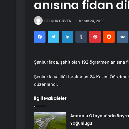
anısına fidan di
SELÇUK GÜVEN
Kasım 24, 2022
Facebook
Twitter
LinkedIn
Tumblr
Pinterest
Reddit
Şanlıurfa’da, şehit olan 192 öğretmen anısına fi
Şanlıurfa Valiliği tarafından 24 Kasım Öğretmenl
düzenlendi.
İlgili Makaleler
Anadolu Otoyolu’nda Bayr
Yoğunluğu