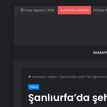
Fethiye K
Cuma, Ağustos 7 2026
Son Dakika Haberleri
ANASAY
Anasayfa
/
Haber
/
Şanlıurfa’da şehit 192 öğretmen 
Haber
Şanlıurfa’da şe