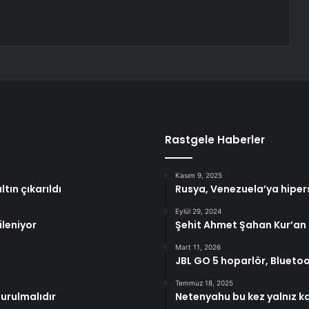
Rastgele Haberler
Kasım 9, 2025
tın çıkarıldı
Rusya, Venezuela’ya hiper
Eylül 29, 2024
ileniyor
Şehit Ahmet Şahan Kur’an 
Mart 11, 2026
JBL GO 5 hoparlör, Bluetooth 
Temmuz 18, 2025
durulmalıdır
Netenyahu bu kez yalnız kalı