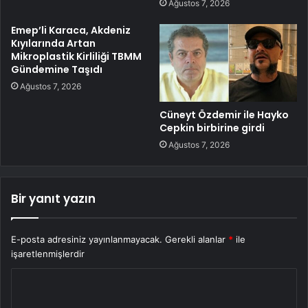
Ağustos 7, 2026
Emep’li Karaca, Akdeniz
Kıyılarında Artan
Mikroplastik Kirliliği TBMM
Gündemine Taşıdı
Ağustos 7, 2026
Cüneyt Özdemir ile Hayko
Cepkin birbirine girdi
Ağustos 7, 2026
Bir yanıt yazın
E-posta adresiniz yayınlanmayacak.
Gerekli alanlar
*
ile
işaretlenmişlerdir
Y
o