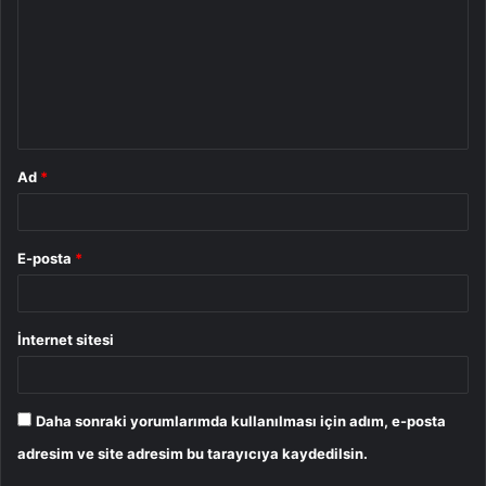
r
u
m
*
Ad
*
E-posta
*
İnternet sitesi
Daha sonraki yorumlarımda kullanılması için adım, e-posta
adresim ve site adresim bu tarayıcıya kaydedilsin.