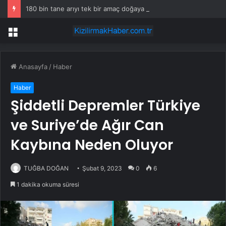
180 bin tane arıyı tek bir amaç doğaya saldılar
Menü
Anasayfa
/
Haber
Haber
Şiddetli Depremler Türkiye
ve Suriye’de Ağır Can
Kaybına Neden Oluyor
TUĞBA DOĞAN
Şubat 9, 2023
0
6
1 dakika okuma süresi