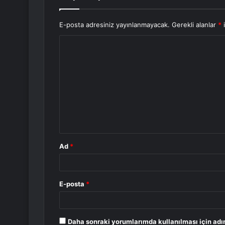
E-posta adresiniz yayınlanmayacak.
Gerekli alanlar
*
i
Y
o
r
u
m
*
Ad
*
E-posta
*
Daha sonraki yorumlarımda kullanılması için adı