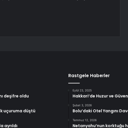
Rastgele Haberler
Eylül 23, 2025
nı deşifre oldu
Hakkari’de Huzur ve Güven
Şubat 3, 2026
lik uçuruma düştü
Bolu’daki Otel Yangını Da
Temmuz 12, 2026
a ayrıldı
Netanyahu’nun korktuğu he