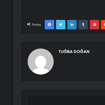
Facebook
Twitter
LinkedIn
Tumblr
Pint
Paylaş
TUĞBA DOĞAN