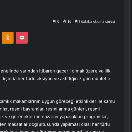
0
16
1 dakika okuma süresi
VKontakte
Odnoklassniki
Pocket
enelinde yarından itibaren geçerli olmak üzere valilik
dışında her türlü aksiyon ve aktifliğin 7 gün mühletle
akamlık makamlarının uygun göreceği etkinlikler ile kamu
lar, resmi bayramlar, resmi anma günleri, resmi
ek ve göreneklerine nazaran yapacakları programlar,
tilen maksatlar doğrultusunda yapılması olası her türlü
u olarak karşılama ve uğurlama merasimleri, kurum ve