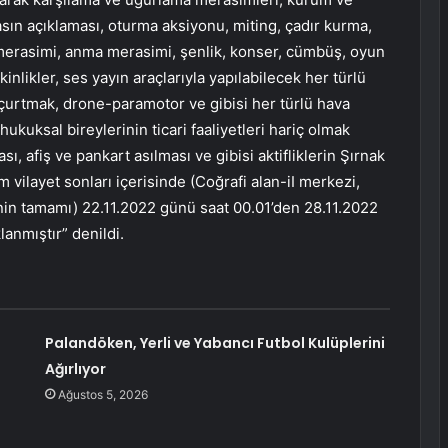
asın açıklaması, oturma aksiyonu, miting, çadır kurma,
merasimi, anma merasimi, şenlik, konser, cümbüş, oyun
kinlikler, ses yayın araçlarıyla yapılabilecek her türlü
 uçurtmak, drone-paramotor ve gibisi her türlü hava
 hukuksal bireylerinin ticari faaliyetleri hariç olmak
ası, afiş ve pankart asılması ve gibisi aktifliklerin Şırnak
m vilayet sonları içerisinde (Coğrafi alan-iI merkezi,
inin tamamı) 22.11.2022 günü saat 00.01’den 28.11.2022
anmıştır” denildi.
Palandöken, Yerli ve Yabancı Futbol Kulüplerini
Ağırlıyor
Ağustos 5, 2026