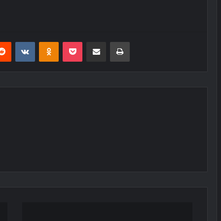
erest
Reddit
VKontakte
Odnoklassniki
Pocket
E-Posta ile paylaş
Yazdır