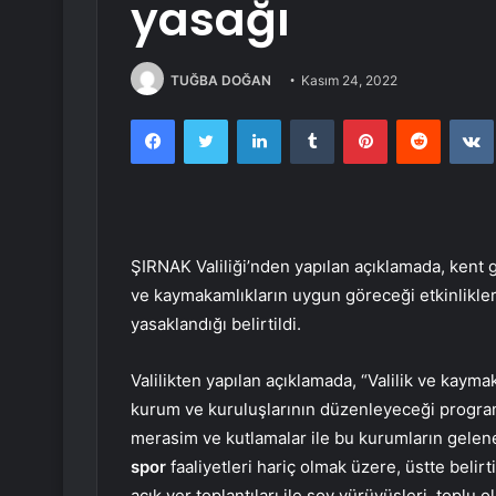
yasağı
TUĞBA DOĞAN
Kasım 24, 2022
Facebook
Twitter
LinkedIn
Tumblr
Pinterest
Reddit
ŞIRNAK Valiliği’nden yapılan açıklamada, kent g
ve kaymakamlıkların uygun göreceği etkinlikler 
yasaklandığı belirtildi.
Valilikten yapılan açıklamada, “Valilik ve kaym
kurum ve kuruluşlarının düzenleyeceği program
merasim ve kutlamalar ile bu kurumların gelen
spor
faaliyetleri hariç olmak üzere, üstte belir
açık yer toplantıları ile şov yürüyüşleri, topl