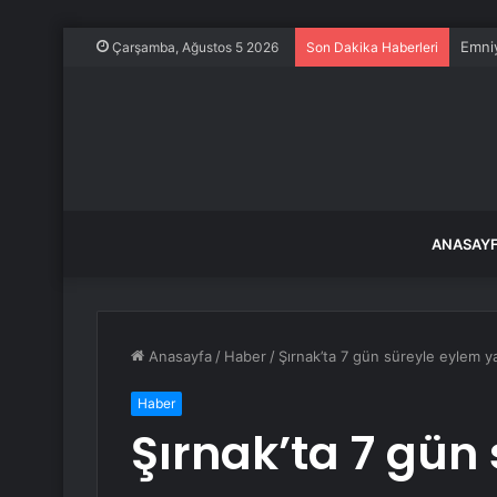
Emniy
Çarşamba, Ağustos 5 2026
Son Dakika Haberleri
ANASAY
Anasayfa
/
Haber
/
Şırnak’ta 7 gün süreyle eylem y
Haber
Şırnak’ta 7 gün