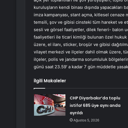
kuruluşların kendi binası dışında yapacakları b
imza kampanyası, stant açma, kitlesel cenaze 
temsili, şov ve gibisi cinsteki tüm hareket ve et
sesli ve görsel faaliyetler, dilek feneri- balon
faaliyetleri ile ticari kimliği bulunan özel hukuk
üzere, el ilanı, sticker, broşür ve gibisi dağıtılm
vilayet merkezi ve ilçeler dahil olmak üzere, tü
ilçeler, polis ve jandarma sorumluluk bölgeler
günü saat 23.59′ a kadar 7 gün müddetle yasakl
İlgili Makaleler
CHP Diyarbakır’da toplu
istifa! 685 üye aynı anda
ayrıldı
Ağustos 5, 2026