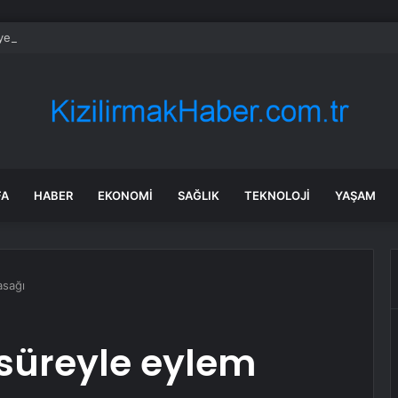
et halatı kopan deneyimli dağcı 12 metrelik uçuruma düştü
FA
HABER
EKONOMI
SAĞLIK
TEKNOLOJI
YAŞAM
asağı
 süreyle eylem