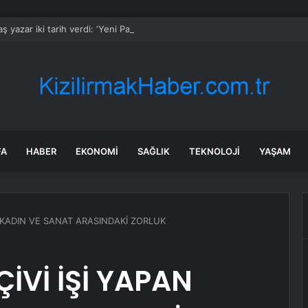
ş yazar iki tarih verdi: ‘Yeni Parti’ye 10 vekil daha katılacak’
FA
HABER
EKONOMI
SAĞLIK
TEKNOLOJI
YAŞAM
N KADIN VE SANAT ARASINDAKİ ZORLUK
İVİ İŞİ YAPAN