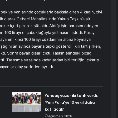
ek ve yanlarında çocuklarla bakkala giren 4 kadın, çivi
lk olarak Cebeci Mahallesi’nde Yakup Taşkın’a ait
kle içeri girerek süt aldı. Aldığı işin parasını ödeyen
n 100 lirayı el çabukluğuyla yırtmasını istedi. Parayı
Bayanın ikinci 100 lirayı cüzdanının altına koymaya
ştığını anlayınca bayana tepki gösterdi. İkili tartışırken,
kti. Sonra bayan dışarı çıktı. Taşkın elindeki bıçağı
ti. Tartışma sırasında kadınlardan biri terliğini çıkarıp
bayanlar olay yerinden ayrıldı.
Yandaş yazar iki tarih verdi:
‘Yeni Parti’ye 10 vekil daha
katılacak’
Ağustos 6, 2026