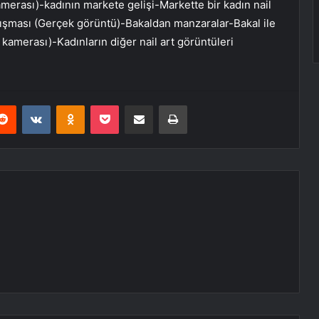
ı)-kadının markete gelişi-Markette bir kadın nail
atışması (Gerçek görüntü)-Bakaldan manzaralar-Bakal ile
kamerası)-Kadınların diğer nail art görüntüleri
erest
Reddit
VKontakte
Odnoklassniki
Pocket
E-Posta ile paylaş
Yazdır