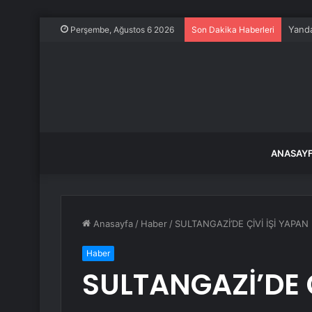
Yanda
Perşembe, Ağustos 6 2026
Son Dakika Haberleri
ANASAY
Anasayfa
/
Haber
/
SULTANGAZİ’DE ÇİVİ İŞİ YAPA
Haber
SULTANGAZİ’DE Ç