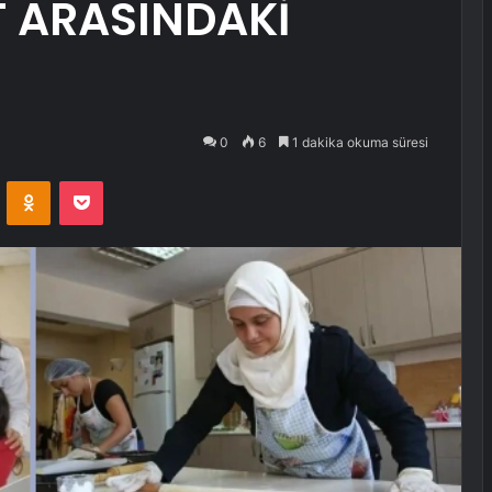
T ARASINDAKİ
0
6
1 dakika okuma süresi
VKontakte
Odnoklassniki
Pocket