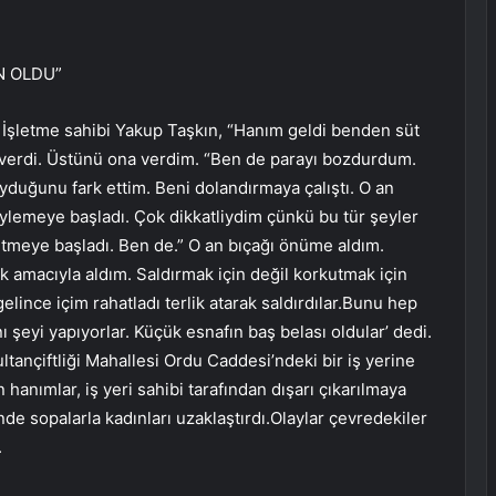
N OLDU”
 İşletme sahibi Yakup Taşkın, “Hanım geldi benden süt
a verdi. Üstünü ona verdim. “Ben de parayı bozdurdum.
oyduğunu fark ettim. Beni dolandırmaya çalıştı. O an
lemeye başladı. Çok dikkatliydim çünkü bu tür şeyler
etmeye başladı. Ben de.” O an bıçağı önüme aldım.
amacıyla aldım. Saldırmak için değil korkutmak için
lince içim rahatladı terlik atarak saldırdılar.Bunu hep
 şeyi yapıyorlar. Küçük esnafın baş belası oldular’ dedi.
ltançiftliği Mahallesi Ordu Caddesi’ndeki bir iş yerine
 hanımlar, iş yeri sahibi tarafından dışarı çıkarılmaya
nde sopalarla kadınları uzaklaştırdı.Olaylar çevredekiler
.