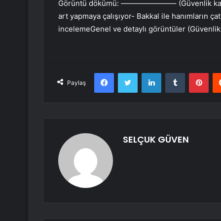
Görüntü dökümü: ———————– (Güvenlik kameras
art yapmaya çalışıyor- Bakkal ile hanımların ç
incelemeGenel ve detaylı görüntüler (Güvenlik 
Facebook
Twitter
LinkedIn
Tumblr
Pint
Paylaş
SELÇUK GÜVEN