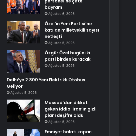
personeline çifte
bayram
Ağustos 6, 2026
Özel’in Yeni Partisi’ne
katılan milletvekili sayısı
netleşti
Ağustos 5, 2026
Özgür Özel bugün iki
parti birden kuracak
Ağustos 5, 2026
Delhi’ye 2.800 Yeni Elektrikli Otobüs
Geliyor
Ağustos 5, 2026
Mossad’dan dikkat
çeken iddia: İran’ın gizli
planı deşifre oldu
Ağustos 5, 2026
Emniyet halatı kopan