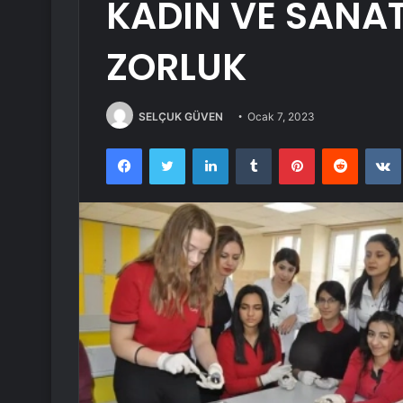
KADIN VE SANA
ZORLUK
SELÇUK GÜVEN
Ocak 7, 2023
Facebook
Twitter
LinkedIn
Tumblr
Pinterest
Reddit