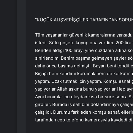
“KÜÇÜK ALIŞVERİŞÇİLER TARAFINDAN SORU
Tüm yaşananlar güvenlik kameralarına yansıdı.
istedi. Sütü poşete koyup ona verdim. 200 lir
Benden aldığı 100 lirayı yine cüzdanın altına k
sinirlendim. Benim başıma gelmeyen şeyler söy
daha önce başıma gelmişti. Bayan beni tehdit 
Bıçağı hem kendimi korumak hem de korkutmak 
yaptım. Uzak tutmak için yaptım. Komşu esnaf ge
yapıyorlar Allah aşkına bunu yapıyorlar.Hep aynı
Aynı hanımlar bu olaydan kısa bir süre sonra Su
girdiler. Burada iş sahibini dolandırmaya çalışan
çalışıldı. Durumu fark eden komşu esnaf, elleri
tarafından cep telefonu kamerasıyla kaydedildi