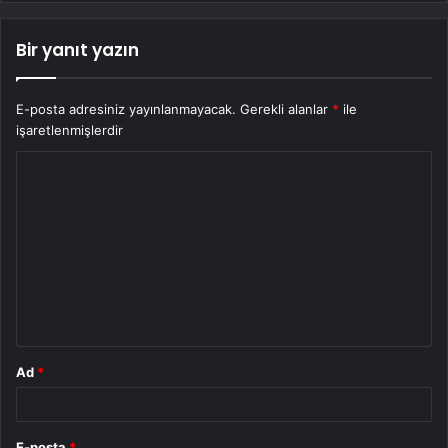
Bir yanıt yazın
E-posta adresiniz yayınlanmayacak.
Gerekli alanlar
*
ile
işaretlenmişlerdir
Y
o
r
u
m
*
Ad
*
E-posta
*