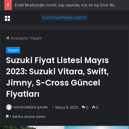
Erdal Beşikçioğlu nereli, kaç yaşında, kızı ve eşi Elvin Beşikçioğlu kimdir?
Menü
Anasayfa
/
Yaşam
Yaşam
Suzuki Fiyat Listesi Mayıs
2023: Suzuki Vitara, Swift,
Jimny, S-Cross Güncel
Fiyatları
HAYRUNNİSA ŞAHİN
Mayıs 9, 2023
0
6
1 dakika okuma süresi