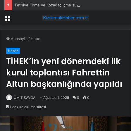
Fethiye Kirme ve Kozağaç içme suyu hatları yenileniyor
Menü
Anasayfa
/
Haber
Haber
TİHEK’in yeni dönemdeki ilk
kurul toplantısı Fahrettin
Altun başkanlığında yapıldı
ÜMİT SAVĞA
Ağustos 1, 2025
0
0
1 dakika okuma süresi