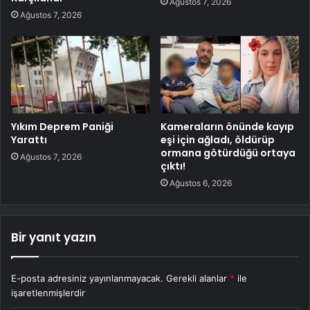
Ağustos 7, 2026
Ağustos 7, 2026
Yıkım Deprem Paniği
Kameraların önünde kayıp
Yarattı
eşi için ağladı, öldürüp
ormana götürdüğü ortaya
Ağustos 7, 2026
çıktı!
Ağustos 6, 2026
Bir yanıt yazın
E-posta adresiniz yayınlanmayacak.
Gerekli alanlar
*
ile
işaretlenmişlerdir