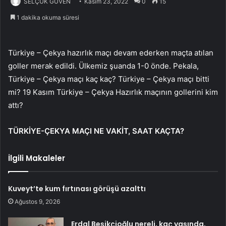
SELÇUK GÜVEN
Kasım 23, 2022
0
15
1 dakika okuma süresi
Türkiye – Çekya hazırlık maçı devam ederken maçta atılan
goller merak edildi. Ülkemiz şuanda 1-0 önde. Pekala,
Türkiye – Çekya maçı kaç kaç? Türkiye – Çekya maçı bitti
mi? 19 Kasım Türkiye – Çekya Hazırlık maçının gollerini kim
attı?
TÜRKİYE-ÇEKYA MAÇI NE VAKİT, SAAT KAÇTA?
İlgili Makaleler
Kuveyt’te kum fırtınası görüşü azalttı
Ağustos 9, 2026
Erdal Beşikçioğlu nereli, kaç yaşında,