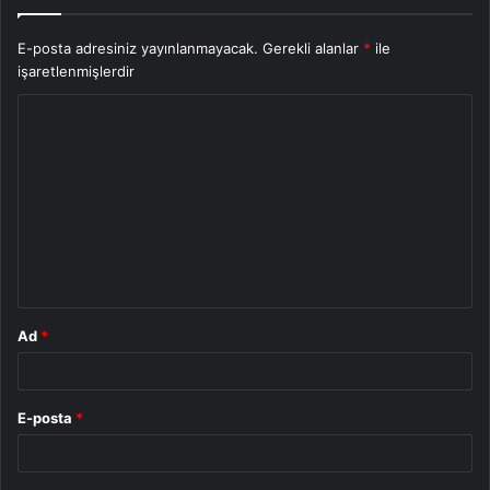
E-posta adresiniz yayınlanmayacak.
Gerekli alanlar
*
ile
işaretlenmişlerdir
Y
o
r
u
m
*
Ad
*
E-posta
*