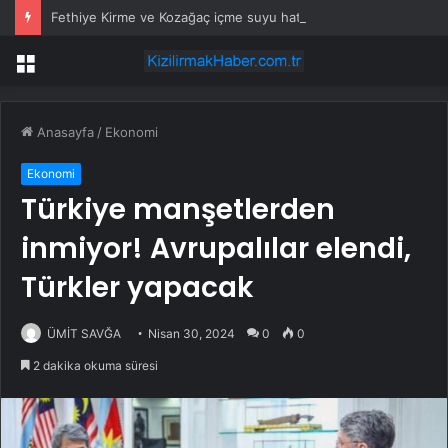
Fethiye Kirme ve Kozağaç içme suyu hatları yenileniyor
Menü
Anasayfa
/
Ekonomi
Ekonomi
Türkiye manşetlerden
inmiyor! Avrupalılar elendi,
Türkler yapacak
ÜMİT SAVĞA
Nisan 30, 2024
0
0
2 dakika okuma süresi