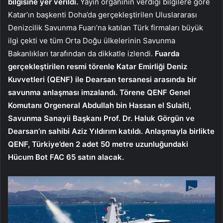
bilgisine yer verildi.
Yayın organının verdiği bilgilere göre
Katar’ın başkenti Doha’da gerçekleştirilen Uluslararası
Denizcilik Savunma Fuarı’na katılan Türk firmaları büyük
ilgi çekti ve tüm Orta Doğu ülkelerinin Savunma
Bakanlıkları tarafından da dikkatle izlendi.
Fuarda
gerçekleştirilen resmi törenle Katar Emirliği Deniz
Kuvvetleri (QENF) ile Dearsan tersanesi arasında bir
savunma anlaşması imzalandı. Törene QENF Genel
Komutanı Orgeneral Abdullah bin Hassan el Sulaiti,
Savunma Sanayii Başkanı Prof. Dr. Haluk Görgün ve
Dearsan’ın sahibi Aziz Yıldırım katıldı. Anlaşmayla birlikte
QENF, Türkiye’den 2 adet 50 metre uzunluğundaki
Hücum Bot FAC 65 satın alacak.