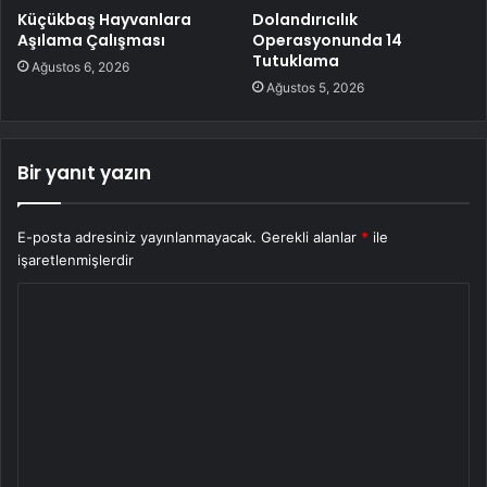
Küçükbaş Hayvanlara
Dolandırıcılık
Aşılama Çalışması
Operasyonunda 14
Tutuklama
Ağustos 6, 2026
Ağustos 5, 2026
Bir yanıt yazın
E-posta adresiniz yayınlanmayacak.
Gerekli alanlar
*
ile
işaretlenmişlerdir
Y
o
r
u
m
*