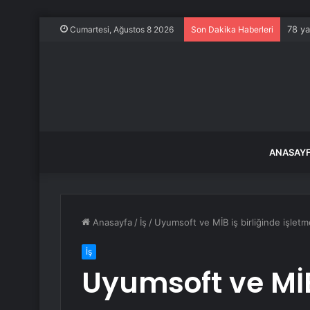
78 ya
Cumartesi, Ağustos 8 2026
Son Dakika Haberleri
ANASAY
Anasayfa
/
İş
/
Uyumsoft ve MİB iş birliğinde işletm
İş
Uyumsoft ve MİB