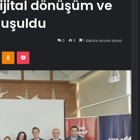
dijital dönüşüm ve
nuşuldu
0
0
1 dakika okuma süresi
VKontakte
Odnoklassniki
Pocket