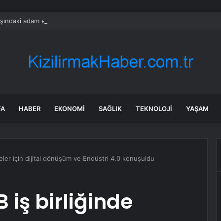
şındaki adam evinde ölü bulundu
FA
HABER
EKONOMI
SAĞLIK
TEKNOLOJI
YAŞAM
eler için dijital dönüşüm ve Endüstri 4.0 konuşuldu
 iş birliğinde