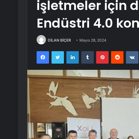
işletmeler için 
Endüstri 4.0 ko
DİLAN BİÇER
Mayıs 28, 2024
Facebook
Twitter
LinkedIn
Tumblr
Pinterest
Reddit