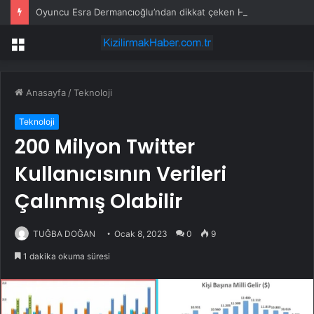
Oyuncu Esra Dermancıoğlu’ndan dikkat çeken Haluk Levent tepkisi
Menü
Anasayfa
/
Teknoloji
Teknoloji
200 Milyon Twitter
Kullanıcısının Verileri
Çalınmış Olabilir
TUĞBA DOĞAN
Ocak 8, 2023
0
9
1 dakika okuma süresi