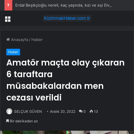
Erdal Beşikçioğlu nereli, kaç yaşında, kızı ve eşi Elvin Beşikçioğlu kimdir?
Menü
Anasayfa
/
Haber
Haber
Amatör maçta olay çıkaran
6 taraftara
müsabakalardan men
cezası verildi
SELÇUK GÜVEN
Aralık 20, 2022
0
13
Bir dakikadan az