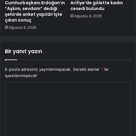
Cumhurbaşkanı Erdoğan’ın
Arifiye’de gölette kadın
“Aşkım, sevdam” dediği
cesedi bulundu
şehirde anket yapıldı! İşte
Ağustos 8, 2026
çıkan sonuç
Ağustos 8, 2026
Bir yanıt yazın
E-posta adresiniz yayınlanmayacak.
Gerekli alanlar
*
ile
işaretlenmişlerdir
Y
o
r
u
m
*