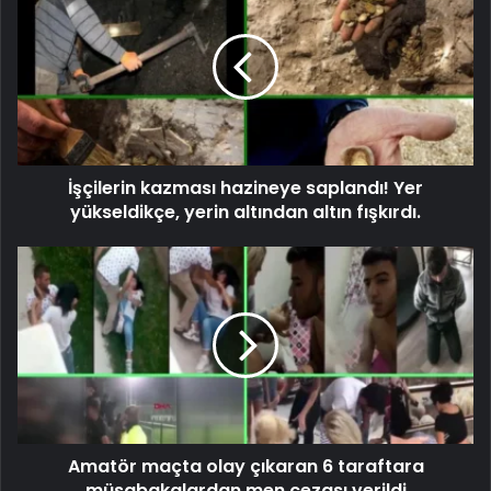
İşçilerin kazması hazineye saplandı! Yer
yükseldikçe, yerin altından altın fışkırdı.
Amatör maçta olay çıkaran 6 taraftara
müsabakalardan men cezası verildi