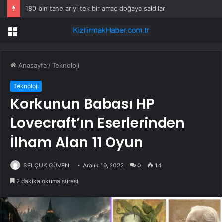
180 bin tane arıyı tek bir amaç doğaya saldılar
Menü
Anasayfa
/
Teknoloji
Teknoloji
Korkunun Babası HP
Lovecraft’ın Eserlerinden
İlham Alan 11 Oyun
SELÇUK GÜVEN
Aralık 19, 2022
0
14
2 dakika okuma süresi