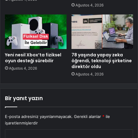
Ağustos 4, 2026
Yeni nesil Xbox’ta fiziksel
78 yaşında yapay zeka
oyun desteği sürebilir
öğrendi, teknoloji şirketine
direktör oldu
Ağustos 4, 2026
Ağustos 4, 2026
Bir yanıt yazın
E-posta adresiniz yayınlanmayacak.
Gerekli alanlar
*
ile
işaretlenmişlerdir
Y