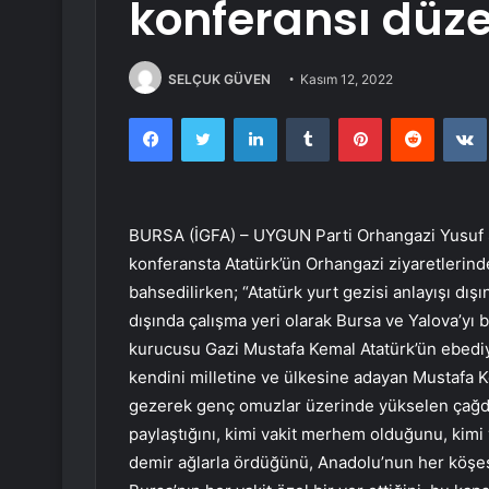
konferansı düz
SELÇUK GÜVEN
Kasım 12, 2022
Facebook
Twitter
LinkedIn
Tumblr
Pinterest
Reddit
BURSA (İGFA) – UYGUN Parti Orhangazi Yusuf
konferansta Atatürk’ün Orhangazi ziyaretlerind
bahsedilirken; “Atatürk yurt gezisi anlayışı d
dışında çalışma yeri olarak Bursa ve Yalova’yı 
kurucusu Gazi Mustafa Kemal Atatürk’ün ebediye
kendini milletine ve ülkesine adayan Mustafa K
gezerek genç omuzlar üzerinde yükselen çağdaş 
paylaştığını, kimi vakit merhem olduğunu, kimi v
demir ağlarla ördüğünü, Anadolu’nun her köşesi