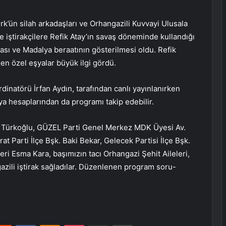
’ün silah arkadaşları ve Orhangazili Kuvvayi Ulusala
 iştirakçilere Refik Atay’ın savaş döneminde kullandığı
lyası ve Madalya beraatının gösterilmesi oldu. Refik
len özel eşyalar büyük ilgi gördü.
atörü İrfan Aydın, tarafından canlı yayınlanırken
 hesaplarından da programı takip edebilir.
k Türkoğlu, GÜZEL Parti Genel Merkez MDK Üyesi Av.
 Parti İlçe Bşk. Baki Bekar, Gelecek Partisi İlçe Bşk.
eri Esma Kara, başımızın tacı Orhangazi Şehit Aileleri,
azili iştirak sağladılar. Düzenlenen program soru-
erest
Reddit
VKontakte
Odnoklassniki
Pocket
E-Posta ile paylaş
Yazdır