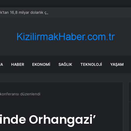
’tan 16,8 milyar dolarlık çip üretim tesisi
FA
HABER
EKONOMI
SAĞLIK
TEKNOLOJI
YAŞAM
 konferansı düzenlendi
inde Orhangazi’