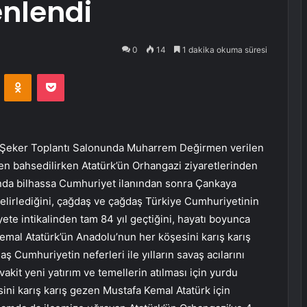
enlendi
0
14
1 dakika okuma süresi
VKontakte
Odnoklassniki
Pocket
 Şeker Toplantı Salonunda Muharrem Değirmen verilen
en bahsedilirken Atatürk’ün Orhangazi ziyaretlerinden
ışında bilhassa Cumhuriyet ilanından sonra Çankaya
belirlediğini, çağdaş ve çağdaş Türkiye Cumhuriyetinin
te intikalinden tam 84 yıl geçtiğini, hayatı boyunca
emal Atatürk’ün Anadolu’nun her köşesini karış karış
Cumhuriyetin neferleri ile yılların savaş acılarını
akit yeni yatırım ve temellerin atılması için yurdu
ni karış karış gezen Mustafa Kemal Atatürk için