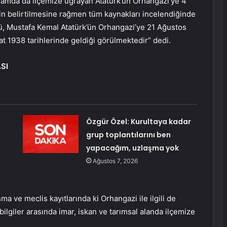
apsamda da ilçemize uğrayan Atatürk’ün Orhangazi’ye 4
nin belirtilmesine rağmen tüm kaynakları incelendiğinde
nü, Mustafa Kemal Atatürk’ün Orhangazi’ye 21 Ağustos
 1938 tarihlerinde geldiği görülmektedir” dedi.
SI
Özgür Özel: Kurultaya kadar
grup toplantılarını ben
yapacağım, uzlaşma yok
Ağustos 7, 2026
şma ve meclis kayıtlarında ki Orhangazi ile ilgili de
lgiler arasında imar, iskan ve tarımsal alanda ilçemize