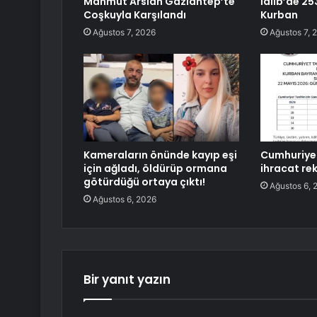
Mahmut Arslan Gaziantep’te
İdlib’de 25
Coşkuyla Karşılandı
Kurban
Ağustos 7, 2026
Ağustos 7, 
Kameraların önünde kayıp eşi
Cumhuriyet
için ağladı, öldürüp ormana
ihracat rek
götürdüğü ortaya çıktı!
Ağustos 6, 
Ağustos 6, 2026
Bir yanıt yazın