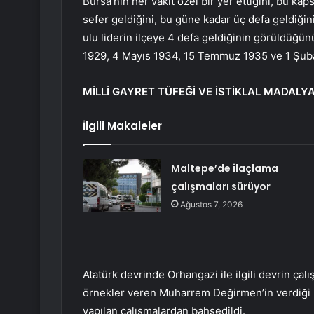
Bursa’nın her vakit özel bir yer ettiğini, bu k
sefer geldiğini, bu güne kadar üç defa geldiği
ulu liderin ilçeye 4 defa geldiğinin görüldüğü
1929, 4 Mayıs 1934, 15 Temmuz 1935 ve 1 Şubat
MİLLİ GAYRET TÜFEĞİ VE İSTİKLAL MADALYA
İlgili Makaleler
Maltepe’de ilaçlama
çalışmaları sürüyor
Ağustos 7, 2026
Atatürk devrinde Orhangazi ile ilgili devrin çalı
örnekler veren Muharrem Değirmen’in verdiği bi
yapılan çalışmalardan bahsedildi.