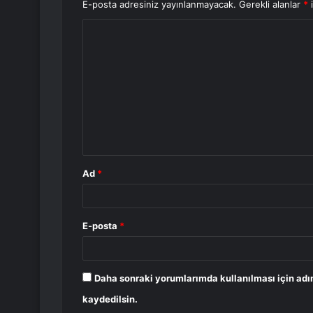
E-posta adresiniz yayınlanmayacak.
Gerekli alanlar
*
i
Y
o
r
u
m
*
Ad
*
E-posta
*
Daha sonraki yorumlarımda kullanılması için adı
kaydedilsin.