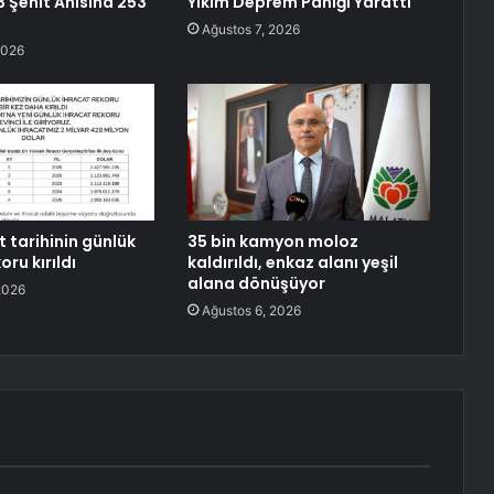
3 Şehit Anısına 253
Yıkım Deprem Paniği Yarattı
Ağustos 7, 2026
2026
 tarihinin günlük
35 bin kamyon moloz
oru kırıldı
kaldırıldı, enkaz alanı yeşil
alana dönüşüyor
2026
Ağustos 6, 2026