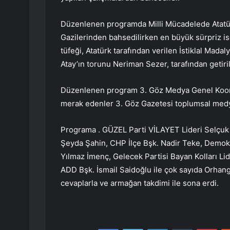
Düzenlenen programda Milli Mücadelede Atatürk
Gazilerinden bahsedilirken en büyük sürpriz ise
tüfeği, Atatürk tarafından verilen İstiklal Mada
Atay’ın torunu Neriman Sezer, tarafından getiri
Düzenlenen program 3. Göz Medya Genel Koordin
merak edenler 3. Göz Gazetesi toplumsal medya
Programa . GÜZEL Parti VİLAYET Lideri Selçu
Şeyda Şahin, CHP İlçe Bşk. Nadir Teke, Demokrat
Yılmaz İmenç, Gelecek Partisi Bayan Kolları Lid
ADD Bşk. İsmail Saidoğlu ile çok sayıda Orhang
cevaplarla ve armağan takdimi ile sona erdi.
Facebook
Twitter
LinkedIn
Tumblr
Pint