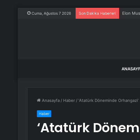
Elon Musk
Cuma, Ağustos 7 2026
Son Dakika Haberleri
ANASAY
Anasayfa
/
Haber
/
‘Atatürk Döneminde Orhangazi’
Haber
‘Atatürk Dönem