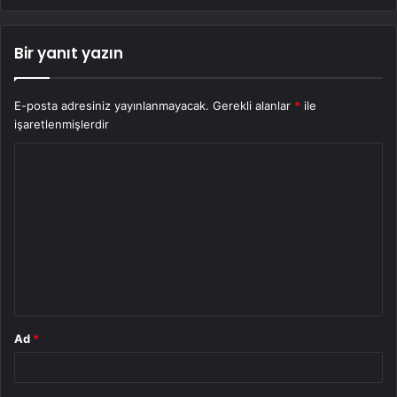
Bir yanıt yazın
E-posta adresiniz yayınlanmayacak.
Gerekli alanlar
*
ile
işaretlenmişlerdir
Y
o
r
u
m
*
Ad
*