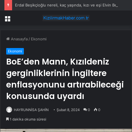
Erdal Beşikçioğlu nereli, kaç yaşında, kızı ve eşi Elvin Beşikçioğlu kimdir?
Menü
Anasayfa
/
Ekonomi
Ekonomi
BoE’den Mann, Kızıldeniz
gerginliklerinin İngiltere
enflasyonunu artırabileceği
konusunda uyardı
HAYRUNNİSA ŞAHİN
Şubat 8, 2024
0
0
1 dakika okuma süresi