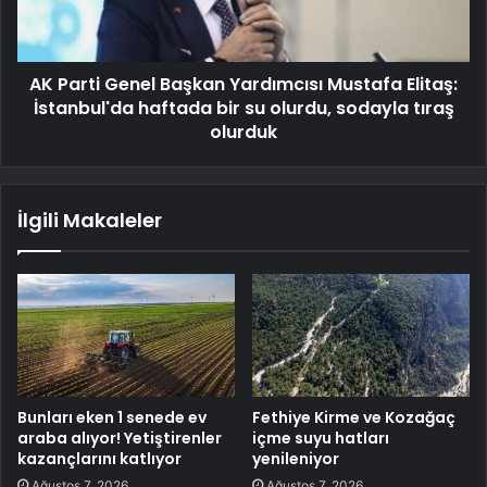
AK Parti Genel Başkan Yardımcısı Mustafa Elitaş:
İstanbul'da haftada bir su olurdu, sodayla tıraş
olurduk
İlgili Makaleler
Bunları eken 1 senede ev
Fethiye Kirme ve Kozağaç
araba alıyor! Yetiştirenler
içme suyu hatları
kazançlarını katlıyor
yenileniyor
Ağustos 7, 2026
Ağustos 7, 2026